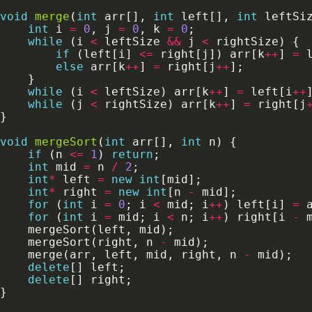
void
merge
(
int
 arr[], 
int
 left[], 
int
 leftSi
int
 i 
=
0
, j 
=
0
, k 
=
0
while
 (i 
<
 leftSize 
&&
 j 
<
if
 (left[i] 
<=
 right[j]) arr[k
++
] 
=
 
else
 arr[k
++
] 
=
 right[j
++
while
 (i 
<
 leftSize) arr[k
++
] 
=
 left[i
++
while
 (j 
<
 rightSize) arr[k
++
] 
=
 right[j
void
mergeSort
(
int
 arr[], 
int
if
 (n 
<=
1
) 
return
int
 mid 
=
 n 
/
2
int
*
 left 
=
new
int
int
*
 right 
=
new
int
[n 
-
for
 (
int
 i 
=
0
; i 
<
 mid; i
++
) left[i] 
=
for
 (
int
 i 
=
 mid; i 
<
 n; i
++
) right[i 
-
 
    mergeSort(right, n 
-
    merge(arr, left, mid, right, n 
-
delete
delete