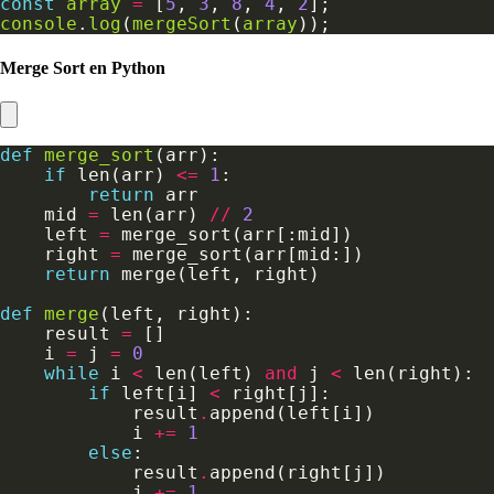
const
array
=
 [
5
, 
3
, 
8
, 
4
, 
2
console
.
log
(
mergeSort
(
array
Merge Sort en Python
def
merge_sort
if
 len(arr) 
<=
1
return
    mid 
=
 len(arr) 
//
2
    left 
=
    right 
=
return
def
merge
    result 
=
    i 
=
 j 
=
0
while
 i 
<
 len(left) 
and
 j 
<
if
 left[i] 
<
            result
.
            i 
+=
1
else
            result
.
            j 
+=
1