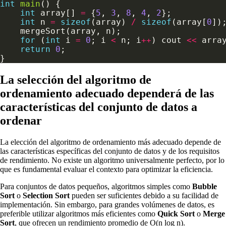
int
main
int
 array[] 
=
 {
5
, 
3
, 
8
, 
4
, 
2
int
 n 
=
sizeof
(array) 
/
sizeof
(array[
0
for
 (
int
 i 
=
0
; i 
<
 n; i
++
) cout 
<<
 arra
return
0
La selección del algoritmo de
ordenamiento adecuado dependerá de las
características del conjunto de datos a
ordenar
La elección del algoritmo de ordenamiento más adecuado depende de
las características específicas del conjunto de datos y de los requisitos
de rendimiento. No existe un algoritmo universalmente perfecto, por lo
que es fundamental evaluar el contexto para optimizar la eficiencia.
Para conjuntos de datos pequeños, algoritmos simples como
Bubble
Sort
o
Selection Sort
pueden ser suficientes debido a su facilidad de
implementación. Sin embargo, para grandes volúmenes de datos, es
preferible utilizar algoritmos más eficientes como
Quick Sort
o
Merge
Sort
, que ofrecen un rendimiento promedio de O(n log n).