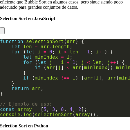
eficiente que Bubble Sort en algunos casos, pero sigue siendo poco
adecuado para grandes conjuntos de datos.
Selection Sort en JavaScript
function
selectionSort
(
arr
let
len
=
arr
.
length
for
 (
let
i
=
0
; 
i
<
len
-
1
; 
i
++
let
minIndex
=
i
for
 (
let
j
=
i
+
1
; 
j
<
len
; 
j
++
if
 (
arr
[
j
] 
<
arr
[
minIndex
]) 
minI
if
 (
minIndex
!==
i
) [
arr
[
i
], 
arr
[
min
return
arr
const
array
=
 [
5
, 
3
, 
8
, 
4
, 
2
console
.
log
(
selectionSort
(
array
Selection Sort en Python