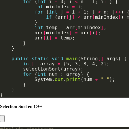
for
 (
int
 i 
=
 0; i 
<
 n 
-
 1; i
++
int
 minIndex 
=
for
 (
int
 j 
=
 i 
+
 1; j 
<
 n; j
++
if
 (arr
[
j
]
<
 arr
[
minIndex
]
) 
int
 temp 
=
 arr
[
minIndex
]
            arr
[
minIndex
]
=
 arr
[
i
]
            arr
[
i
]
=
public
static
void
main
(String
[]
int
[]
 array 
=
for
 (
int
            System.
out
.
print
(num 
+
" "
Selection Sort en C++