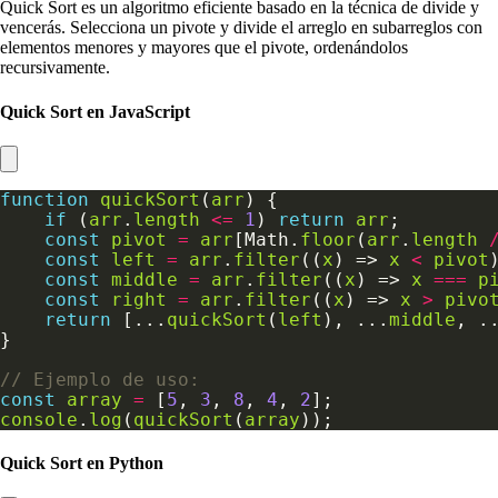
Quick Sort es un algoritmo eficiente basado en la técnica de divide y
vencerás. Selecciona un pivote y divide el arreglo en subarreglos con
elementos menores y mayores que el pivote, ordenándolos
recursivamente.
Quick Sort en JavaScript
function
quickSort
(
arr
if
 (
arr
.
length
<=
1
) 
return
arr
const
pivot
=
arr
[Math.
floor
(
arr
.
length
const
left
=
arr
.
filter
((
x
) => 
x
<
pivot
const
middle
=
arr
.
filter
((
x
) => 
x
===
p
const
right
=
arr
.
filter
((
x
) => 
x
>
pivo
return
 [...
quickSort
(
left
), ...
middle
, .
const
array
=
 [
5
, 
3
, 
8
, 
4
, 
2
console
.
log
(
quickSort
(
array
Quick Sort en Python