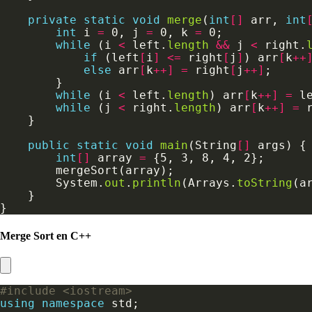
private
static
void
merge
(
int
[]
 arr, 
int
int
 i 
=
 0, j 
=
 0, k 
=
while
 (i 
<
 left.
length
&&
 j 
<
 right.
if
 (left
[
i
]
<=
 right
[
j
]
) arr
[
k
++
else
 arr
[
k
++]
=
 right
[
j
++]
while
 (i 
<
 left.
length
) arr
[
k
++]
=
 l
while
 (j 
<
 right.
length
) arr
[
k
++]
=
 
public
static
void
main
(String
[]
int
[]
 array 
=
        System.
out
.
println
(Arrays.
toString
Merge Sort en C++
#include
<iostream>
using
namespace