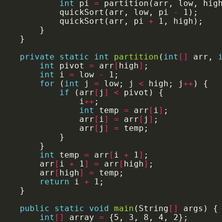
int
 pi 
=
            quickSort(arr, low, pi 
-
            quickSort(arr, pi 
+
private
static
int
partition
(
int
[]
 arr, 
int
 pivot 
=
 arr
[
high
]
int
 i 
=
 low 
-
for
 (
int
 j 
=
 low; j 
<
 high; j
++
if
 (arr
[
j
]
<
                i
++
int
 temp 
=
 arr
[
i
]
                arr
[
i
]
=
 arr
[
j
]
                arr
[
j
]
=
int
 temp 
=
 arr
[
i 
+
 1
]
        arr
[
i 
+
 1
]
=
 arr
[
high
]
        arr
[
high
]
=
return
 i 
+
public
static
void
main
(String
[]
int
[]
 array 
=