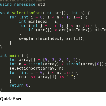
#include
<iostream>
using
namespace
void
selectionSort
(
int
 arr[], 
int
for
 (
int
 i 
=
0
; i 
<
 n 
-
1
; i
++
int
 minIndex 
=
for
 (
int
 j 
=
 i 
+
1
; j 
<
 n; j
++
if
 (arr[j] 
<
 arr[minIndex]) minI
int
main
int
 array[] 
=
 {
5
, 
3
, 
8
, 
4
, 
2
int
 n 
=
sizeof
(array) 
/
sizeof
(array[
0
for
 (
int
 i 
=
0
; i 
<
 n; i
++
        cout 
<<
 array[i] 
<<
" "
return
0
Quick Sort