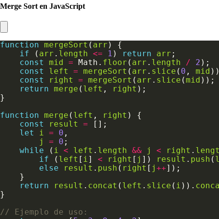
Merge Sort en JavaScript
function
mergeSort
(
arr
if
 (
arr
.
length
<=
1
) 
return
arr
const
mid
=
 Math.
floor
(
arr
.
length
/
2
const
left
=
mergeSort
(
arr
.
slice
(
0
, 
mid
const
right
=
mergeSort
(
arr
.
slice
(
mid
return
merge
(
left
, 
right
function
merge
(
left
, 
right
const
result
=
let
i
=
0
j
=
0
while
 (
i
<
left
.
length
&&
j
<
right
.
leng
if
 (
left
[
i
] 
<
right
[
j
]) 
result
.
push
(
else
result
.
push
(
right
[
j
++
return
result
.
concat
(
left
.
slice
(
i
)).
conc