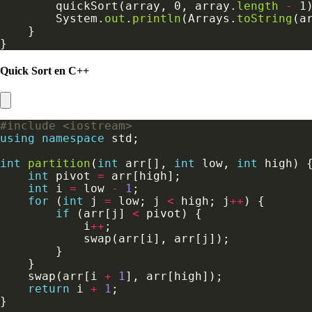
        quickSort(array, 0, array.
length
-
        System.
out
.
println
(Arrays.
toString
Quick Sort en C++
#include
<iostream>
using
namespace
int
partition
(
int
 arr[], 
int
 low, 
int
int
 pivot 
=
int
 i 
=
 low 
-
1
for
 (
int
 j 
=
 low; j 
<
 high; j
++
if
 (arr[j] 
<
            i
++
    swap(arr[i 
+
1
return
 i 
+
1