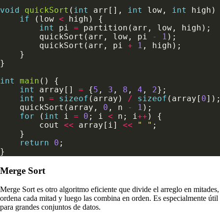
void
quickSort
(
int
 arr[], 
int
 low, 
int
if
 (low 
<
int
 pi 
=
        quickSort(arr, low, pi 
-
1
        quickSort(arr, pi 
+
1
int
main
int
 array[] 
=
 {
5
, 
3
, 
8
, 
4
, 
2
int
 n 
=
sizeof
(array) 
/
sizeof
(array[
0
    quickSort(array, 
0
, n 
-
1
for
 (
int
 i 
=
0
; i 
<
 n; i
++
        cout 
<<
 array[i] 
<<
" "
return
0
Merge Sort
Merge Sort es otro algoritmo eficiente que divide el arreglo en mitades,
ordena cada mitad y luego las combina en orden. Es especialmente útil
para grandes conjuntos de datos.