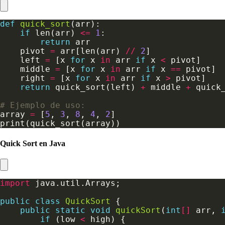
def
quick_sort
if
 len(arr) 
<=
1
return
    pivot 
=
 arr[len(arr) 
//
2
    left 
=
 [x 
for
 x 
in
 arr 
if
 x 
<
    middle 
=
 [x 
for
 x 
in
 arr 
if
 x 
==
    right 
=
 [x 
for
 x 
in
 arr 
if
 x 
>
return
 quick_sort(left) 
+
 middle 
+
# Ejemplo de uso:
array 
=
 [
5
, 
3
, 
8
, 
4
, 
2
Quick Sort en Java
import
public
class
QuickSort
public
static
void
quickSort
(
int
[]
 arr, 
if
 (low 
<