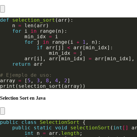
def
selection_sort
    n 
=
for
 i 
in
        min_idx 
=
for
 j 
in
 range(i 
+
1
if
 arr[j] 
<
                min_idx 
=
        arr[i], arr[min_idx] 
=
return
# Ejemplo de uso:
array 
=
 [
5
, 
3
, 
8
, 
4
, 
2
Selection Sort en Java
public
class
SelectionSort
public
static
void
selectionSort
(
int
[]
int
 n 
=
 arr.
length