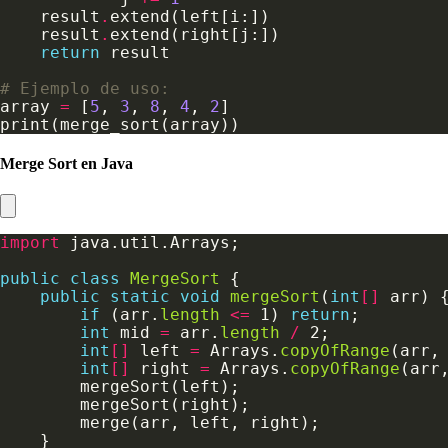
    result
.
    result
.
return
# Ejemplo de uso:
array 
=
 [
5
, 
3
, 
8
, 
4
, 
2
Merge Sort en Java
import
public
class
MergeSort
public
static
void
mergeSort
(
int
[]
if
 (arr.
length
<=
 1) 
return
int
 mid 
=
 arr.
length
/
int
[]
 left 
=
 Arrays.
copyOfRange
int
[]
 right 
=
 Arrays.
copyOfRange
(arr