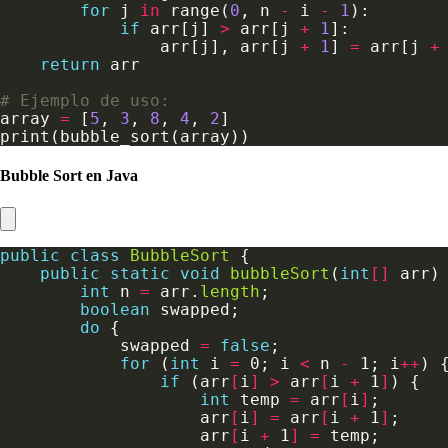
for
 j 
in
 range(
0
, n 
-
 i 
-
1
if
 arr[j] 
>
 arr[j 
+
1
                arr[j], arr[j 
+
1
] 
=
 arr[j 
+
return
# Ejemplo de uso:
array 
=
 [
5
, 
3
, 
8
, 
4
, 
2
Bubble Sort en Java
public
class
BubbleSort
public
static
void
bubbleSort
(
int
[]
int
 n 
=
 arr.
length
boolean
do
            swapped 
=
false
for
 (
int
 i 
=
 0; i 
<
 n 
-
 1; i
++
if
 (arr
[
i
]
>
 arr
[
i 
+
 1
]
int
 temp 
=
 arr
[
i
]
                    arr
[
i
]
=
 arr
[
i 
+
 1
]
                    arr
[
i 
+
 1
]
=