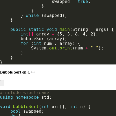
                    swapped 
=
true
        } 
while
public
static
void
main
(String
[]
int
[]
 array 
=
for
 (
int
            System.
out
.
print
(num 
+
" "
Bubble Sort en C++
#include
<iostream>
using
namespace
void
bubbleSort
(
int
 arr[], 
int
bool
do