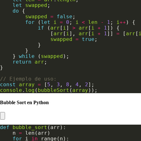
let
swapped
do
swapped
=
false
for
 (
let
i
=
0
; 
i
<
len
-
1
; 
i
++
if
 (
arr
[
i
] 
>
arr
[
i
+
1
                [
arr
[
i
], 
arr
[
i
+
1
]] 
=
 [
arr
[
swapped
=
true
    } 
while
 (
swapped
return
arr
const
array
=
 [
5
, 
3
, 
8
, 
4
, 
2
console
.
log
(
bubbleSort
(
array
Bubble Sort en Python
def
bubble_sort
    n 
=
for
 i 
in