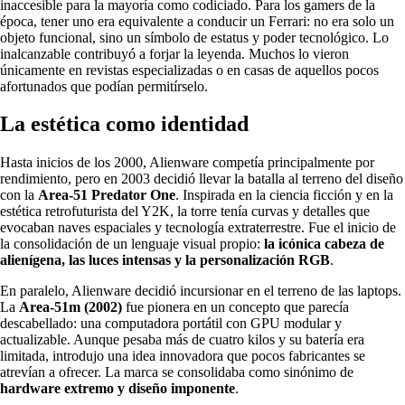
inaccesible para la mayoría como codiciado. Para los gamers de la
época, tener uno era equivalente a conducir un Ferrari: no era solo un
objeto funcional, sino un símbolo de estatus y poder tecnológico. Lo
inalcanzable contribuyó a forjar la leyenda. Muchos lo vieron
únicamente en revistas especializadas o en casas de aquellos pocos
afortunados que podían permitírselo.
La estética como identidad
Hasta inicios de los 2000, Alienware competía principalmente por
rendimiento, pero en 2003 decidió llevar la batalla al terreno del diseño
con la
Area-51 Predator One
. Inspirada en la ciencia ficción y en la
estética retrofuturista del Y2K, la torre tenía curvas y detalles que
evocaban naves espaciales y tecnología extraterrestre. Fue el inicio de
la consolidación de un lenguaje visual propio:
la icónica cabeza de
alienígena, las luces intensas y la personalización RGB
.
En paralelo, Alienware decidió incursionar en el terreno de las laptops.
La
Area-51m (2002)
fue pionera en un concepto que parecía
descabellado: una computadora portátil con GPU modular y
actualizable. Aunque pesaba más de cuatro kilos y su batería era
limitada, introdujo una idea innovadora que pocos fabricantes se
atrevían a ofrecer. La marca se consolidaba como sinónimo de
hardware extremo y diseño imponente
.