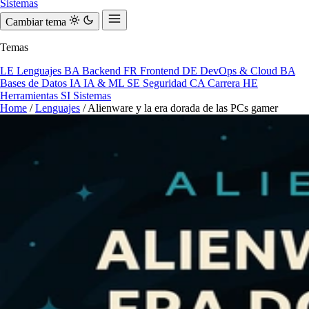
Sistemas
Cambiar tema
Temas
LE
Lenguajes
BA
Backend
FR
Frontend
DE
DevOps & Cloud
BA
Bases de Datos
IA
IA & ML
SE
Seguridad
CA
Carrera
HE
Herramientas
SI
Sistemas
Home
/
Lenguajes
/
Alienware y la era dorada de las PCs gamer