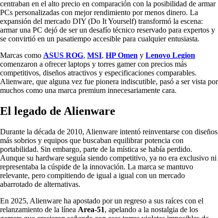
centraban en el alto precio en comparación con la posibilidad de armar
PCs personalizadas con mejor rendimiento por menos dinero. La
expansión del mercado DIY (Do It Yourself) transformó la escena:
armar una PC dejó de ser un desafío técnico reservado para expertos y
se convirtió en un pasatiempo accesible para cualquier entusiasta.
Marcas como
ASUS ROG
,
MSI
,
HP Omen
y
Lenovo Legion
comenzaron a ofrecer laptops y torres gamer con precios más
competitivos, diseños atractivos y especificaciones comparables.
Alienware, que alguna vez fue pionera indiscutible, pasó a ser vista por
muchos como una marca premium innecesariamente cara.
El legado de Alienware
Durante la década de 2010, Alienware intentó reinventarse con diseños
más sobrios y equipos que buscaban equilibrar potencia con
portabilidad. Sin embargo, parte de la mística se había perdido.
Aunque su hardware seguía siendo competitivo, ya no era exclusivo ni
representaba la cúspide de la innovación. La marca se mantuvo
relevante, pero compitiendo de igual a igual con un mercado
abarrotado de alternativas.
En 2025, Alienware ha apostado por un regreso a sus raíces con el
relanzamiento de la línea
Area-51
, apelando a la nostalgia de los