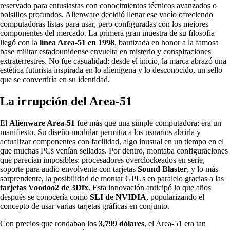
reservado para entusiastas con conocimientos técnicos avanzados o
bolsillos profundos. Alienware decidió llenar ese vacío ofreciendo
computadoras listas para usar, pero configuradas con los mejores
componentes del mercado. La primera gran muestra de su filosofía
llegó con la
línea Area-51 en 1998
, bautizada en honor a la famosa
base militar estadounidense envuelta en misterio y conspiraciones
extraterrestres. No fue casualidad: desde el inicio, la marca abrazó una
estética futurista inspirada en lo alienígena y lo desconocido, un sello
que se convertiría en su identidad.
La irrupción del Area-51
El
Alienware Area-51
fue más que una simple computadora: era un
manifiesto. Su diseño modular permitía a los usuarios abrirla y
actualizar componentes con facilidad, algo inusual en un tiempo en el
que muchas PCs venían selladas. Por dentro, montaba configuraciones
que parecían imposibles: procesadores overclockeados en serie,
soporte para audio envolvente con tarjetas
Sound Blaster
, y lo más
sorprendente, la posibilidad de montar GPUs en paralelo gracias a las
tarjetas Voodoo2 de 3Dfx
. Esta innovación anticipó lo que años
después se conocería como
SLI de NVIDIA
, popularizando el
concepto de usar varias tarjetas gráficas en conjunto.
Con precios que rondaban los
3,799 dólares
, el Area-51 era tan