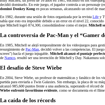
Billy Mitchell, un joven de 16 años en 1981, encontró en los videojueg
decidió dominarlo. En este juego, el jugador controla a un personaje 
dominó Donkey Kong
en pocas semanas, alcanzando un nivel de maest
En 1982, durante una sesión de fotos organizada por la revista
Life
y Tw
sabía que esto era imposible debido a un error en el nivel 22, conocid
que Mitchell logró 874,300, consolidándose como el mejor.
Mitchell s
La controversia de Pac-Man y el “Gamer de
En 1985, Mitchell se alejó temporalmente de los videojuegos para gest
resurgimiento de
Pac-Man
, decidió volver a las competencias. El juego
screen”) hacía el juego injugable.
Mitchell alcanzó el puntaje perfect
de
Namco
, resultó ser una invención de Mitchell y Day. Nakamura solo 
El desafío de Steve Wiebe
En 2004, Steve Wiebe, un profesor de matemáticas y fanático de los vid
partida para enviarla a Twin Galaxies. Sin embargo, la placa de su máq
alcanzó 985,600 puntos frente a una audiencia, superando el récord de
Wiebe enfrentó favoritismo evidente
, como se documenta en el film
La caída de los récords