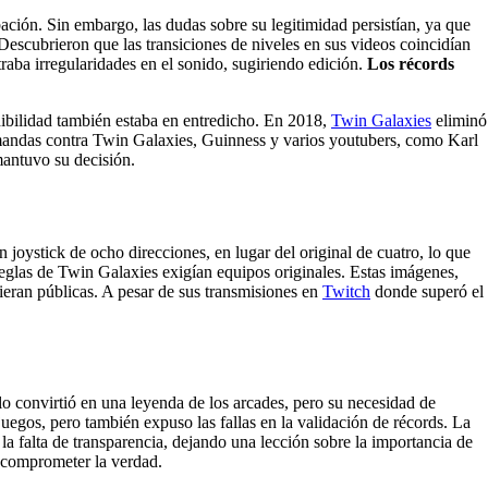
ción. Sin embargo, las dudas sobre su legitimidad persistían, ya que
escubrieron que las transiciones de niveles en sus videos coincidían
aba irregularidades en el sonido, sugiriendo edición.
Los récords
dibilidad también estaba en entredicho. En 2018,
Twin Galaxies
eliminó
mandas contra Twin Galaxies, Guinness y varios youtubers, como Karl
mantuvo su decisión.
 joystick de ocho direcciones, en lugar del original de cuatro, lo que
reglas de Twin Galaxies exigían equipos originales. Estas imágenes,
ieran públicas. A pesar de sus transmisiones en
Twitch
donde superó el
lo convirtió en una leyenda de los arcades, pero su necesidad de
egos, pero también expuso las fallas en la validación de récords. La
la falta de transparencia, dejando una lección sobre la importancia de
a comprometer la verdad.