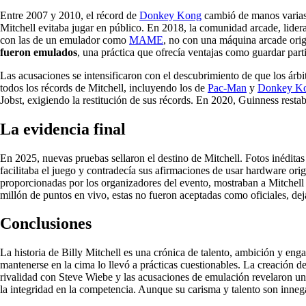
Entre 2007 y 2010, el récord de
Donkey Kong
cambió de manos varias 
Mitchell evitaba jugar en público. En 2018, la comunidad arcade, lider
con las de un emulador como
MAME
, no con una máquina arcade orig
fueron emulados
, una práctica que ofrecía ventajas como guardar part
Las acusaciones se intensificaron con el descubrimiento de que los árb
todos los récords de Mitchell, incluyendo los de
Pac-Man
y
Donkey K
Jobst, exigiendo la restitución de sus récords. En 2020, Guinness resta
La evidencia final
En 2025, nuevas pruebas sellaron el destino de Mitchell. Fotos inéditas 
facilitaba el juego y contradecía sus afirmaciones de usar hardware orig
proporcionadas por los organizadores del evento, mostraban a Mitchell 
millón de puntos en vivo, estas no fueron aceptadas como oficiales, dej
Conclusiones
La historia de Billy Mitchell es una crónica de talento, ambición y e
mantenerse en la cima lo llevó a prácticas cuestionables. La creación 
rivalidad con Steve Wiebe y las acusaciones de emulación revelaron un
la integridad en la competencia. Aunque su carisma y talento son innegab