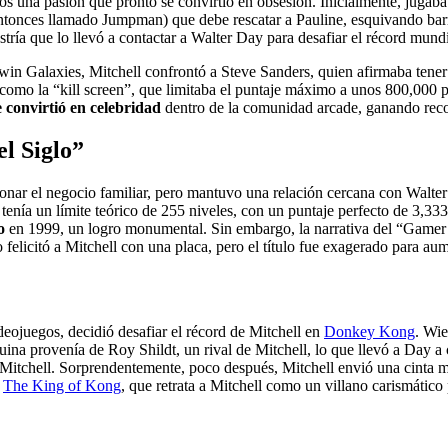
os una pasión que pronto se convirtió en obsesión. Inicialmente, jugab
(entonces llamado Jumpman) que debe rescatar a Pauline, esquivando bar
ría que lo llevó a contactar a Walter Day para desafiar el récord mundi
in Galaxies, Mitchell confrontó a Steve Sanders, quien afirmaba tene
o como la “kill screen”, que limitaba el puntaje máximo a unos 800,000
e convirtió en celebridad
dentro de la comunidad arcade, ganando reco
l Siglo”
ionar el negocio familiar, pero mantuvo una relación cercana con Walt
 tenía un límite teórico de 255 niveles, con un puntaje perfecto de 3,333,
o
en 1999, un logro monumental. Sin embargo, la narrativa del “Game
felicitó a Mitchell con una placa, pero el título fue exagerado para aum
eojuegos, decidió desafiar el récord de Mitchell en
Donkey Kong
. Wie
uina provenía de Roy Shildt, un rival de Mitchell, lo que llevó a Day a
 Mitchell. Sorprendentemente, poco después, Mitchell envió una cinta 
e
The King of Kong
, que retrata a Mitchell como un villano carismático