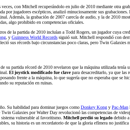
veces, con Mitchell recuperándolo en julio de 2010 mediante otra graba
ada por jugadores escépticos, analizó minuciosamente sus grabaciones. D
inal. Además, la grabación de 2007 carecía de audio, y la de 2010 mostr
idas, algo prohibido en competencias oficiales.
itros de la partida de 2010 incluían a Todd Rogers, un jugador cuya cre
ong
, y
Guinness World Records
siguió suit. Mitchell respondió con de
bleció sus récords bajo circunstancias poco claras, pero Twin Galaxies 
de su partida récord de 2010 revelaron que la máquina utilizada tenía un
inal.
El joystick modificado fue clave
para desacreditarlo, ya que las 
posando frente a la máquina, lo que sugería que no esperaba que se hic
ando su reputación en ruinas.
ngaño. Su habilidad para dominar juegos como
Donkey Kong
y
Pac-Man
de Twin Galaxies por Walter Day revolucionó las competencias de videoju
 sistema vulnerable al favoritismo.
Mitchell perdió su legado
debido a 
les, su historia es un recordatorio de que la gloria efímera no justific