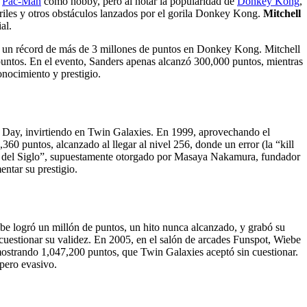
a
Pac-Man
como hobby, pero al notar la popularidad de
Donkey Kong
,
riles y otros obstáculos lanzados por el gorila Donkey Kong.
Mitchell
al.
r un récord de más de 3 millones de puntos en Donkey Kong. Mitchell
 puntos. En el evento, Sanders apenas alcanzó 300,000 puntos, mientras
nocimiento y prestigio.
er Day, invirtiendo en Twin Galaxies. En 1999, aprovechando el
360 puntos, alcanzado al llegar al nivel 256, donde un error (la “kill
r del Siglo”, supuestamente otorgado por Masaya Nakamura, fundador
entar su prestigio.
be logró un millón de puntos, un hito nunca alcanzado, y grabó su
 cuestionar su validez. En 2005, en el salón de arcades Funspot, Wiebe
mostrando 1,047,200 puntos, que Twin Galaxies aceptó sin cuestionar.
 pero evasivo.