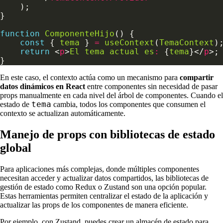
function
ComponenteHijo
const
 { 
tema
 } 
=
useContext
(
TemaContext
return
 <
p
>
El
tema
actual
es
:
 {
tema
}</
p
En este caso, el contexto actúa como un mecanismo para
compartir
datos dinámicos en React
entre componentes sin necesidad de pasar
props manualmente en cada nivel del árbol de componentes. Cuando el
tema
estado de
cambia, todos los componentes que consumen el
contexto se actualizan automáticamente.
Manejo de props con bibliotecas de estado
global
Para aplicaciones más complejas, donde múltiples componentes
necesitan acceder y actualizar datos compartidos, las bibliotecas de
gestión de estado como Redux o Zustand son una opción popular.
Estas herramientas permiten centralizar el estado de la aplicación y
actualizar las props de los componentes de manera eficiente.
Por ejemplo, con Zustand, puedes crear un almacén de estado para