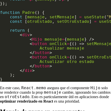
function
Padre
const
 [
mensaje
, 
setMensaje
] 
=
useState
(
"
const
 [
otroEstado
, 
setOtroEstado
] 
=
useS
return
        <
div
            <
Hijo
mensaje
=
{
mensaje
            <
button
onClick
=
{() => 
setMensaj
Actualizar
mensaje
            </
button
            <
button
onClick
=
{() => 
setOtroEs
Actualizar
otro
estado
            </
button
        </
div
React.memo
Hijo
En este caso,
asegura que el componente
solo
mensaje
se renderice cuando la prop
cambie, ignorando los cambios
otroEstado
en
. Esto es particularmente útil en aplicaciones donde
optimizar renderizado en React
es una prioridad.