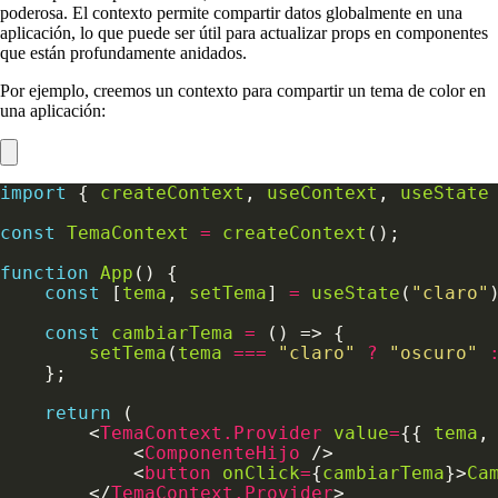
poderosa. El contexto permite compartir datos globalmente en una
aplicación, lo que puede ser útil para actualizar props en componentes
que están profundamente anidados.
Por ejemplo, creemos un contexto para compartir un tema de color en
una aplicación:
import
 { 
createContext
, 
useContext
, 
useState
const
TemaContext
=
createContext
function
App
const
 [
tema
, 
setTema
] 
=
useState
(
"claro"
const
cambiarTema
=
setTema
(
tema
===
"claro"
?
"oscuro"
return
        <
TemaContext.Provider
value
=
{{ 
tema
,
            <
ComponenteHijo
            <
button
onClick
=
{
cambiarTema
}>
Ca
        </
TemaContext.Provider