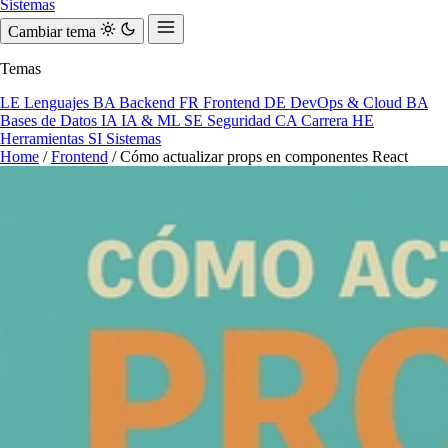
Sistemas
Cambiar tema
Temas
LE
Lenguajes
BA
Backend
FR
Frontend
DE
DevOps & Cloud
BA
Bases de Datos
IA
IA & ML
SE
Seguridad
CA
Carrera
HE
Herramientas
SI
Sistemas
Home
/
Frontend
/
Cómo actualizar props en componentes React