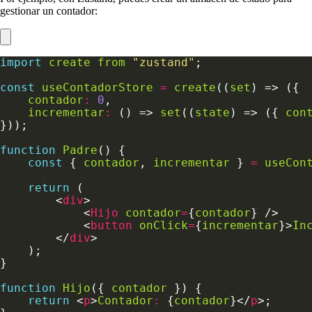
gestionar un contador:
import
create
from
"zustand"
const
useContadorStore
=
create
((
set
contador
:
0
incrementar
:
 () => 
set
((
state
) => ({ 
con
function
Padre
const
 { 
contador
, 
incrementar
 } 
=
useCon
return
        <
div
            <
Hijo
contador
=
{
contador
            <
button
onClick
=
{
incrementar
}>
In
        </
div
function
Hijo
({ 
contador
return
 <
p
>
Contador
:
 {
contador
}</
p