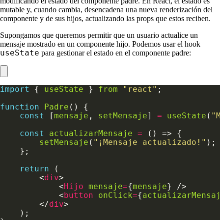
modificando el estado del componente padre. En React, el estado es
mutable y, cuando cambia, desencadena una nueva renderización del
componente y de sus hijos, actualizando las props que estos reciben.
Supongamos que queremos permitir que un usuario actualice un
mensaje mostrado en un componente hijo. Podemos usar el hook
useState
para gestionar el estado en el componente padre:
import
 { 
useState
 } 
from
"react"
function
Padre
const
 [
mensaje
, 
setMensaje
] 
=
useState
(
"
const
actualizarMensaje
=
setMensaje
(
"¡Mensaje actualizado!"
return
        <
div
            <
Hijo
mensaje
=
{
mensaje
            <
button
onClick
=
{
actualizarMensa
        </
div