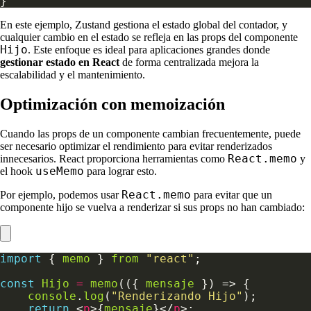
En este ejemplo, Zustand gestiona el estado global del contador, y
cualquier cambio en el estado se refleja en las props del componente
Hijo
. Este enfoque es ideal para aplicaciones grandes donde
gestionar estado en React
de forma centralizada mejora la
escalabilidad y el mantenimiento.
Optimización con memoización
Cuando las props de un componente cambian frecuentemente, puede
ser necesario optimizar el rendimiento para evitar renderizados
React.memo
innecesarios. React proporciona herramientas como
y
useMemo
el hook
para lograr esto.
React.memo
Por ejemplo, podemos usar
para evitar que un
componente hijo se vuelva a renderizar si sus props no han cambiado:
import
 { 
memo
 } 
from
"react"
const
Hijo
=
memo
(({ 
mensaje
console
.
log
(
"Renderizando Hijo"
return
 <
p
>{
mensaje
}</
p