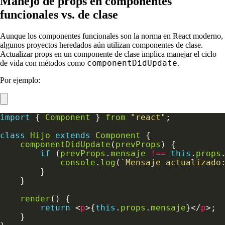
Manejo de props en componentes
funcionales vs. de clase
Aunque los componentes funcionales son la norma en React moderno,
algunos proyectos heredados aún utilizan componentes de clase.
Actualizar props en un componente de clase implica manejar el ciclo
componentDidUpdate
de vida con métodos como
.
Por ejemplo:
import
 { 
Component
 } 
from
"react"
class
Hijo
extends
Component
componentDidUpdate
(
prevProps
if
 (
prevProps
.
mensaje
!==
this
.
props
console
.
log
(
`Mensaje actualizado
render
return
 <
p
>{
this
.
props
.
mensaje
}</
p