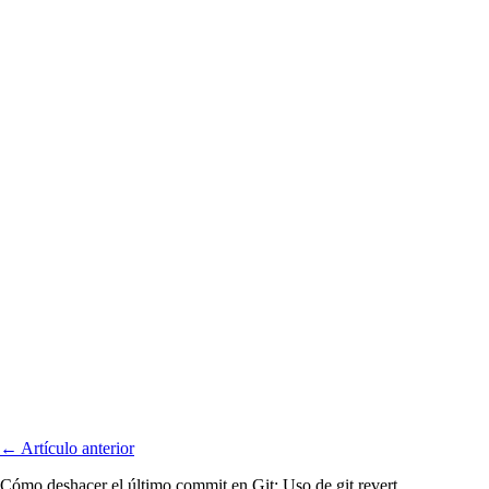
← Artículo anterior
Cómo deshacer el último commit en Git: Uso de git revert