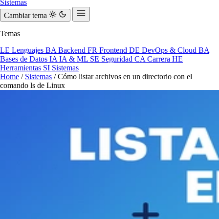
Sistemas
Cambiar tema
Temas
LE
Lenguajes
BA
Backend
FR
Frontend
DE
DevOps & Cloud
BA
Bases de Datos
IA
IA & ML
SE
Seguridad
CA
Carrera
HE
Herramientas
SI
Sistemas
Home
/
Sistemas
/
Cómo listar archivos en un directorio con el
comando ls de Linux