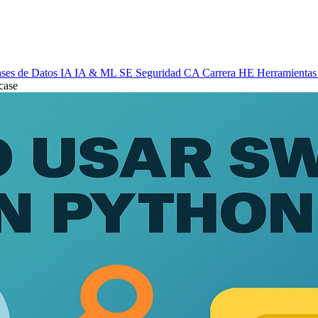
ses de Datos
IA
IA & ML
SE
Seguridad
CA
Carrera
HE
Herramientas
case