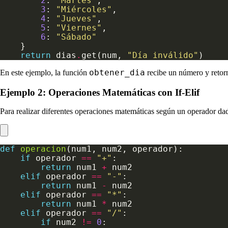
2
: 
"Martes"
3
: 
"Miércoles"
4
: 
"Jueves"
5
: 
"Viernes"
6
: 
"Sábado"
return
 dias
.
get(num, 
"Día inválido"
obtener_dia
En este ejemplo, la función
recibe un número y retorn
Ejemplo 2: Operaciones Matemáticas con If-Elif
Para realizar diferentes operaciones matemáticas según un operador dado
def
operacion
if
 operador 
==
"+"
return
 num1 
+
elif
 operador 
==
"-"
return
 num1 
-
elif
 operador 
==
"*"
return
 num1 
*
elif
 operador 
==
"/"
if
 num2 
!=
0