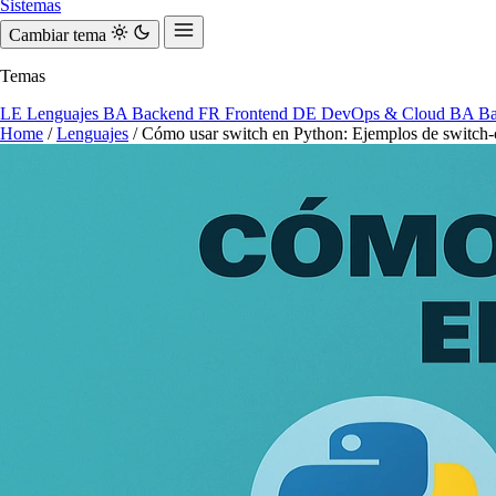
Sistemas
Cambiar tema
Temas
LE
Lenguajes
BA
Backend
FR
Frontend
DE
DevOps & Cloud
BA
Ba
Home
/
Lenguajes
/
Cómo usar switch en Python: Ejemplos de switch-