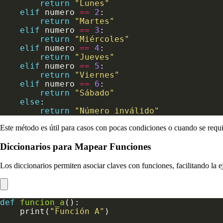
return
"Lunes"
elif
 numero 
==
2
return
"Martes"
elif
 numero 
==
3
return
"Miércoles"
elif
 numero 
==
4
return
"Jueves"
elif
 numero 
==
5
return
"Viernes"
elif
 numero 
==
6
return
"Sábado"
else
return
"Número inválido"
Este método es útil para casos con pocas condiciones o cuando se requi
Diccionarios para Mapear Funciones
Los diccionarios permiten asociar claves con funciones, facilitando la 
def
funcion_a
    print(
"Función A"