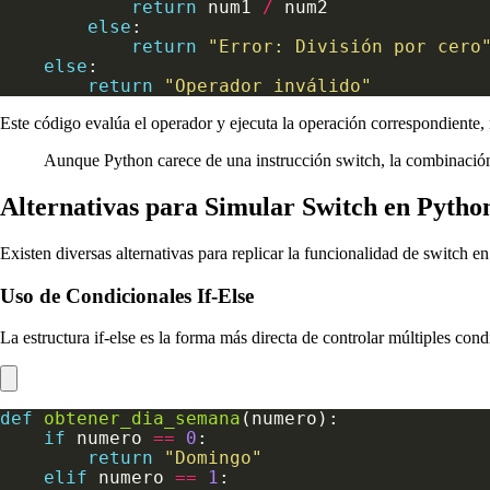
return
 num1 
/
else
return
"Error: División por cero
else
return
"Operador inválido"
Este código evalúa el operador y ejecuta la operación correspondiente, 
Aunque Python carece de una instrucción switch, la combinación 
Alternativas para Simular Switch en Pytho
Existen diversas alternativas para replicar la funcionalidad de switch e
Uso de Condicionales If-Else
La estructura if-else es la forma más directa de controlar múltiples co
def
obtener_dia_semana
if
 numero 
==
0
return
"Domingo"
elif
 numero 
==
1