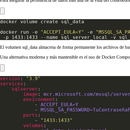
Para asegurar la persistencia de datos más allá de la vida del contenedo
docker run -e 
"ACCEPT_EULA=Y"
 -e 
"MSSQL_SA_P
El volumen sql_data almacena de forma permanente los archivos de bas
Una alternativa moderna y más mantenible es el uso de Docker Compos
version
: 
"3.9"
services
sqlserver
image
: 
mcr.microsoft.com/mssql/serve
environment
            - 
ACCEPT_EULA=Y
            - 
MSSQL_SA_PASSWORD=TuContraseña
ports
            - 
"1433:1433"
volumes