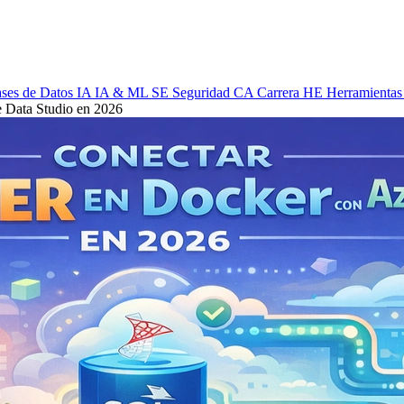
ses de Datos
IA
IA & ML
SE
Seguridad
CA
Carrera
HE
Herramientas
 Data Studio en 2026