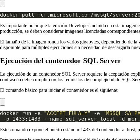
Es importante notar que la edición Developer incluida en esta imagen es 
producción, se deben considerar imágenes licenciadas correspondientes
El tamaño de la imagen ronda los varios gigabytes, dependiendo de la v
disponible para múltiples ejecuciones sin necesidad de descargarla nu
Ejecución del contenedor SQL Server
La ejecución de un contenedor SQL Server requiere la aceptación explíci
contraseña debe cumplir con los requisitos de complejidad de SQL Ser
El comando básico para iniciar el contenedor es el siguiente:
docker run -e 
"ACCEPT_EULA=Y"
 -e 
"MSSQL_SA_P
Este comando expone el puerto estándar 1433 del contenedor al host, pe