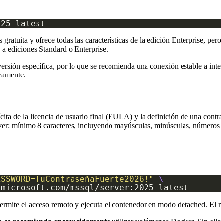
gratuita y ofrece todas las características de la edición Enterprise, pe
 a ediciones Standard o Enterprise.
ersión específica, por lo que se recomienda una conexión estable a int
evamente.
ta de la licencia de usuario final (EULA) y la definición de una contras
ver: mínimo 8 caracteres, incluyendo mayúsculas, minúsculas, números
ASSWORD=TuContraseñaFuerte2026!"
rmite el acceso remoto y ejecuta el contenedor en modo detached. El no