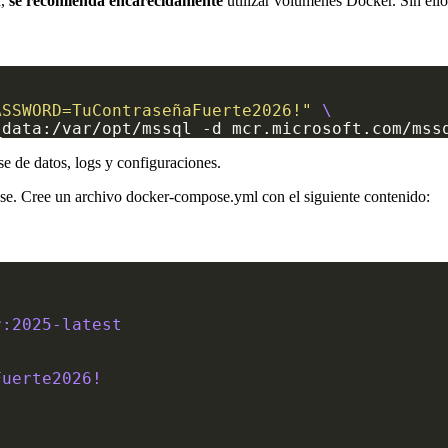
r,
se recomienda encarecidamente
utilizar volúmenes Docker. Sin ellos
ASSWORD=TuContraseñaFuerte2026!"
e de datos, logs y configuraciones.
e. Cree un archivo docker-compose.yml con el siguiente contenido:
r:2025-latest
Fuerte2026!