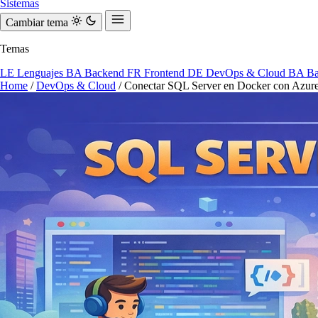
Sistemas
Cambiar tema
Temas
LE
Lenguajes
BA
Backend
FR
Frontend
DE
DevOps & Cloud
BA
Ba
Home
/
DevOps & Cloud
/
Conectar SQL Server en Docker con Azure