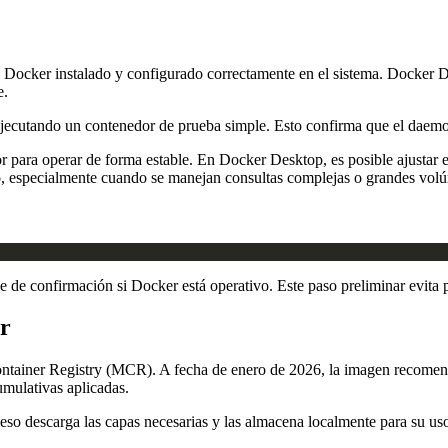
on Docker instalado y configurado correctamente en el sistema. Docke
e.
ecutando un contenedor de prueba simple. Esto confirma que el daemon e
ra operar de forma estable. En Docker Desktop, es posible ajustar este
to, especialmente cuando se manejan consultas complejas o grandes vol
e confirmación si Docker está operativo. Este paso preliminar evita pr
er
ntainer Registry (MCR). A fecha de enero de 2026, la imagen recomenda
umulativas aplicadas.
eso descarga las capas necesarias y las almacena localmente para su uso