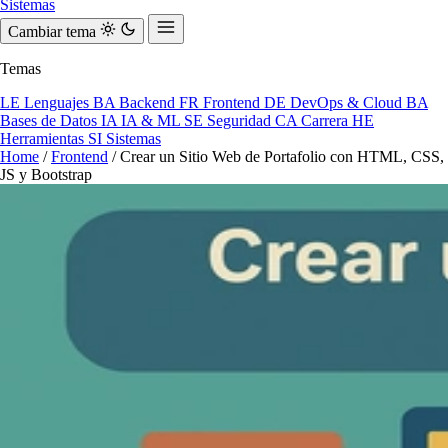
Sistemas
Cambiar tema
Temas
LE
Lenguajes
BA
Backend
FR
Frontend
DE
DevOps & Cloud
BA
Bases de Datos
IA
IA & ML
SE
Seguridad
CA
Carrera
HE
Herramientas
SI
Sistemas
Home
/
Frontend
/
Crear un Sitio Web de Portafolio con HTML, CSS,
JS y Bootstrap