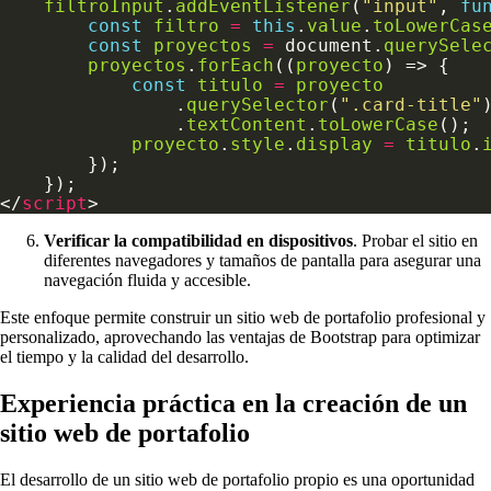
filtroInput
.
addEventListener
(
"input"
, 
fu
const
filtro
=
this
.
value
.
toLowerCas
const
proyectos
=
 document.
querySele
proyectos
.
forEach
((
proyecto
const
titulo
=
proyecto
                .
querySelector
(
".card-title"
                .
textContent
.
toLowerCase
proyecto
.
style
.
display
=
titulo
.
</
script
Verificar la compatibilidad en dispositivos
. Probar el sitio en
diferentes navegadores y tamaños de pantalla para asegurar una
navegación fluida y accesible.
Este enfoque permite construir un sitio web de portafolio profesional y
personalizado, aprovechando las ventajas de Bootstrap para optimizar
el tiempo y la calidad del desarrollo.
Experiencia práctica en la creación de un
sitio web de portafolio
El desarrollo de un sitio web de portafolio propio es una oportunidad