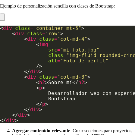
Ejemplo de personalización sencilla con clases de Bootstrap:
<
div
class
=
"container mt-5"
    <
div
class
=
"row"
        <
div
class
=
"col-md-4"
            <
img
src
=
"mi-foto.jpg"
class
=
"img-fluid rounded-cir
alt
=
"Foto de perfil"
        </
div
        <
div
class
=
"col-md-8"
            <
h2
>Sobre mí</
h2
            <
p
            </
p
        </
div
    </
div
</
div
Agregar contenido relevante
. Crear secciones para proyectos,