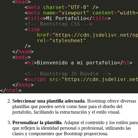
    <
head
        <
meta
charset
=
"UTF-8"
        <
meta
name
=
"viewport"
content
=
"width
        <
title
>Mi Portafolio</
title
<!-- Bootstrap CSS -->
        <
link
href
=
"https://cdn.jsdelivr.net/n
rel
=
"stylesheet"
    </
head
    <
body
        <
h1
>Bienvenido a mi portafolio</
h1
<!-- Bootstrap JS Bundle -->
        <
script
src
=
"https://cdn.jsdelivr.ne
    </
body
</
html
Seleccionar una plantilla adecuada
. Bootstrap ofrece diversas
plantillas que pueden servir como base para el diseño del
portafolio, facilitando la estructuración y el estilo visual.
Personalizar la plantilla
. Adaptar el contenido y los estilos para
que reflejen la identidad personal o profesional, utilizando las
clases y componentes que Bootstrap proporciona.