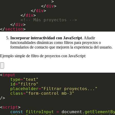
                </
div
            </
div
        </
div
<!-- Más proyectos -->
    </
div
</
section
Incorporar interactividad con JavaScript
. Añadir
funcionalidades dinámicas como filtros para proyectos o
formularios de contacto que mejoren la experiencia del usuario.
Ejemplo simple de filtro de proyectos con JavaScript:
<
input
type
=
"text"
id
=
"filtro"
placeholder
=
"Filtrar proyectos..."
class
=
"form-control mb-3"
<
script
const
filtroInput
=
 document.
getElementB