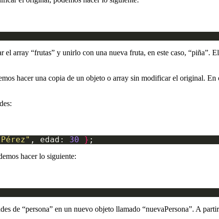
ar el array “frutas” y unirlo con una nueva fruta, en este caso, “piña”.
mos hacer una copia de un objeto o array sin modificar el original. En 
des:
"Pérez"
, edad: 
30
}
odemos hacer lo siguiente:
dades de “persona” en un nuevo objeto llamado “nuevaPersona”. A parti