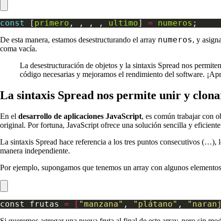
const
 [
primero
, , , , 
ultimo
] 
=
numeros
numeros
De esta manera, estamos desestructurando el array
, y asign
coma vacía.
La desestructuración de objetos y la sintaxis Spread nos permiten
código necesarias y mejoramos el rendimiento del software. ¡Apr
La sintaxis Spread nos permite unir y clonar
En el
desarrollo de aplicaciones JavaScript
, es común trabajar con o
original. Por fortuna, JavaScript ofrece una solución sencilla y eficiente
La sintaxis Spread hace referencia a los tres puntos consecutivos (…), l
manera independiente.
Por ejemplo, supongamos que tenemos un array con algunos elementos
const frutas 
=
[
"manzana"
, 
"plátano"
, 
"naran
Si queremos agregar una nueva fruta al final de este array, pero sin mod