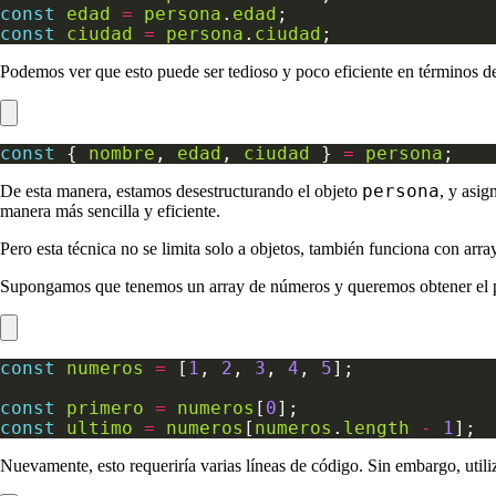
const
edad
=
persona
.
edad
const
ciudad
=
persona
.
ciudad
Podemos ver que esto puede ser tedioso y poco eficiente en términos de
const
 { 
nombre
, 
edad
, 
ciudad
 } 
=
persona
persona
De esta manera, estamos desestructurando el objeto
, y asi
manera más sencilla y eficiente.
Pero esta técnica no se limita solo a objetos, también funciona con arra
Supongamos que tenemos un array de números y queremos obtener el pr
const
numeros
=
 [
1
, 
2
, 
3
, 
4
, 
5
const
primero
=
numeros
[
0
const
ultimo
=
numeros
[
numeros
.
length
-
1
Nuevamente, esto requeriría varias líneas de código. Sin embargo, util