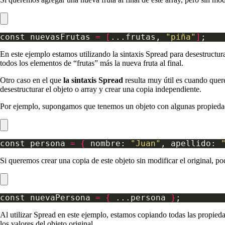
const nuevasFrutas 
=
[
...frutas, 
"piña"
]
En este ejemplo estamos utilizando la sintaxis Spread para desestructur
todos los elementos de “frutas” más la nueva fruta al final.
Otro caso en el que
la sintaxis Spread
resulta muy útil es cuando quere
desestructurar el objeto o array y crear una copia independiente.
Por ejemplo, supongamos que tenemos un objeto con algunas propieda
const persona 
=
{
 nombre: 
"Juan"
, apellido: 
Si queremos crear una copia de este objeto sin modificar el original, p
const nuevaPersona 
=
{
 ...persona 
}
Al utilizar Spread en este ejemplo, estamos copiando todas las propie
los valores del objeto original.