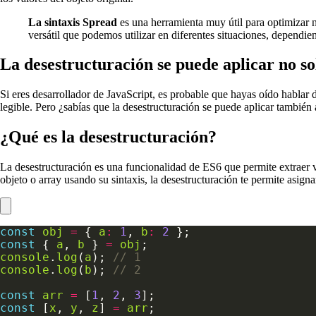
La sintaxis Spread
es una herramienta muy útil para optimizar n
versátil que podemos utilizar en diferentes situaciones, dependie
La desestructuración se puede aplicar no so
Si eres desarrollador de JavaScript, es probable que hayas oído hablar 
legible. Pero ¿sabías que la desestructuración se puede aplicar también 
¿Qué es la desestructuración?
La desestructuración es una funcionalidad de ES6 que permite extraer va
objeto o array usando su sintaxis, la desestructuración te permite asigna
const
obj
=
 { 
a
:
1
, 
b
:
2
const
 { 
a
, 
b
 } 
=
obj
console
.
log
(
a
); 
console
.
log
(
b
); 
const
arr
=
 [
1
, 
2
, 
3
const
 [
x
, 
y
, 
z
] 
=
arr