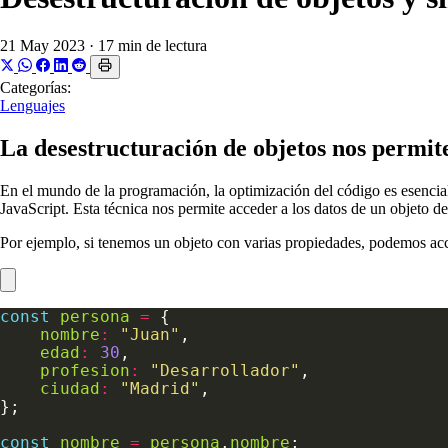
21 May 2023
·
17 min de lectura
Categorías:
Lenguajes
La desestructuración de objetos nos permite
En el mundo de la programación, la optimización del código es esencial
JavaScript. Esta técnica nos permite acceder a los datos de un objeto de 
Por ejemplo, si tenemos un objeto con varias propiedades, podemos acce
const
persona
=
nombre
:
"Juan"
edad
:
30
profesion
:
"Desarrollador"
ciudad
:
"Madrid"
const
nombre
=
persona
.
nombre