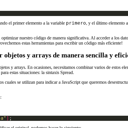
primero
ando el primer elemento a la variable
, y el último elemento a
 optimizar nuestro código de manera significativa. Al acceder a los dat
ovechemos estas herramientas para escribir un código más eficiente!
 objetos y arrays de manera sencilla y efici
bjetos y arrays. En ocasiones, necesitamos combinar varios de estos elem
 para estas situaciones: la sintaxis Spread.
os cuales se utilizan para indicar a JavaScript que queremos desestructur
:
ja"
]
ificar el original, podemos hacer lo siguiente: