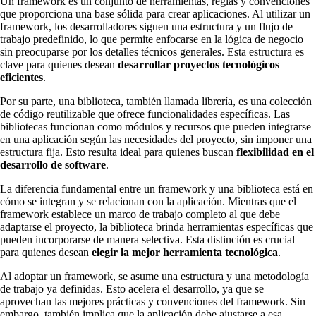
Un framework es un conjunto de herramientas, reglas y convenciones
que proporciona una base sólida para crear aplicaciones. Al utilizar un
framework, los desarrolladores siguen una estructura y un flujo de
trabajo predefinido, lo que permite enfocarse en la lógica de negocio
sin preocuparse por los detalles técnicos generales. Esta estructura es
clave para quienes desean
desarrollar proyectos tecnológicos
eficientes
.
Por su parte, una biblioteca, también llamada librería, es una colección
de código reutilizable que ofrece funcionalidades específicas. Las
bibliotecas funcionan como módulos y recursos que pueden integrarse
en una aplicación según las necesidades del proyecto, sin imponer una
estructura fija. Esto resulta ideal para quienes buscan
flexibilidad en el
desarrollo de software
.
La diferencia fundamental entre un framework y una biblioteca está en
cómo se integran y se relacionan con la aplicación. Mientras que el
framework establece un marco de trabajo completo al que debe
adaptarse el proyecto, la biblioteca brinda herramientas específicas que
pueden incorporarse de manera selectiva. Esta distinción es crucial
para quienes desean
elegir la mejor herramienta tecnológica
.
Al adoptar un framework, se asume una estructura y una metodología
de trabajo ya definidas. Esto acelera el desarrollo, ya que se
aprovechan las mejores prácticas y convenciones del framework. Sin
embargo, también implica que la aplicación debe ajustarse a esa