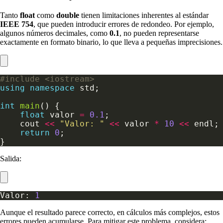
Tanto
float
como
double
tienen limitaciones inherentes al estándar
IEEE 754
, que pueden introducir errores de redondeo. Por ejemplo,
algunos números decimales, como
0.1
, no pueden representarse
exactamente en formato binario, lo que lleva a pequeñas imprecisiones.
#include
<iostream>
using
namespace
int
main
float
 valor 
=
0.1
    cout 
<<
"Valor: "
<<
 valor 
*
10
<<
return
0
Salida:
Valor: 
1
Aunque el resultado parece correcto, en cálculos más complejos, estos
errores pueden acumularse. Para mitigar este problema, considera: