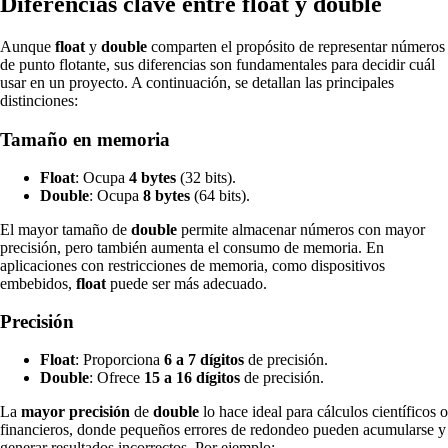
Diferencias clave entre float y double
Aunque
float
y
double
comparten el propósito de representar números
de punto flotante, sus diferencias son fundamentales para decidir cuál
usar en un proyecto. A continuación, se detallan las principales
distinciones:
Tamaño en memoria
Float
: Ocupa
4 bytes
(32 bits).
Double
: Ocupa
8 bytes
(64 bits).
El mayor tamaño de
double
permite almacenar números con mayor
precisión, pero también aumenta el consumo de memoria. En
aplicaciones con restricciones de memoria, como dispositivos
embebidos,
float
puede ser más adecuado.
Precisión
Float
: Proporciona
6 a 7 dígitos
de precisión.
Double
: Ofrece
15 a 16 dígitos
de precisión.
La
mayor precisión
de
double
lo hace ideal para cálculos científicos o
financieros, donde pequeños errores de redondeo pueden acumularse y
generar resultados incorrectos. Por ejemplo: