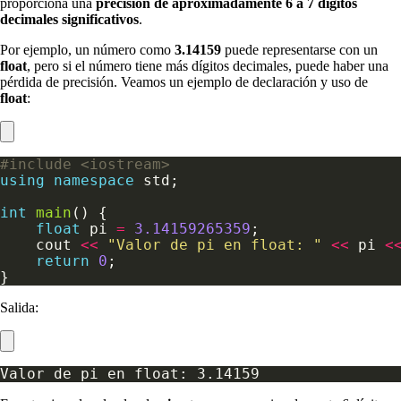
proporciona una
precisión de aproximadamente 6 a 7 dígitos
decimales significativos
.
Por ejemplo, un número como
3.14159
puede representarse con un
float
, pero si el número tiene más dígitos decimales, puede haber una
pérdida de precisión. Veamos un ejemplo de declaración y uso de
float
:
#include
<iostream>
using
namespace
int
main
float
 pi 
=
3.14159265359
    cout 
<<
"Valor de pi en float: "
<<
 pi 
<
return
0
Salida: