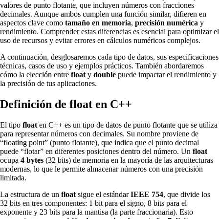
valores de punto flotante, que incluyen números con fracciones
decimales. Aunque ambos cumplen una función similar, difieren en
aspectos clave como
tamaño en memoria
,
precisión numérica
y
rendimiento. Comprender estas diferencias es esencial para optimizar el
uso de recursos y evitar errores en cálculos numéricos complejos.
A continuación, desglosaremos cada tipo de datos, sus especificaciones
técnicas, casos de uso y ejemplos prácticos. También abordaremos
cómo la elección entre
float
y
double
puede impactar el rendimiento y
la precisión de tus aplicaciones.
Definición de float en C++
El tipo
float
en C++ es un tipo de datos de punto flotante que se utiliza
para representar números con decimales. Su nombre proviene de
“floating point” (punto flotante), que indica que el punto decimal
puede “flotar” en diferentes posiciones dentro del número. Un
float
ocupa
4 bytes
(32 bits) de memoria en la mayoría de las arquitecturas
modernas, lo que le permite almacenar números con una precisión
limitada.
La estructura de un
float
sigue el estándar
IEEE 754
, que divide los
32 bits en tres componentes: 1 bit para el signo, 8 bits para el
exponente y 23 bits para la mantisa (la parte fraccionaria). Esto