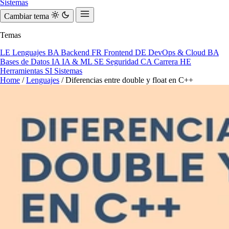
Sistemas
Cambiar tema
Temas
LE
Lenguajes
BA
Backend
FR
Frontend
DE
DevOps & Cloud
BA
Bases de Datos
IA
IA & ML
SE
Seguridad
CA
Carrera
HE
Herramientas
SI
Sistemas
Home
/
Lenguajes
/
Diferencias entre double y float en C++