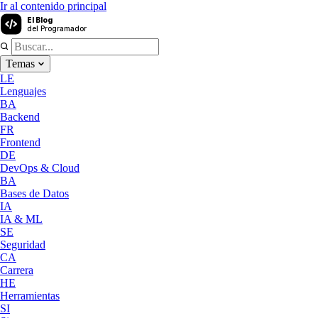
Ir al contenido principal
El Blog
del Programador
Temas
LE
Lenguajes
BA
Backend
FR
Frontend
DE
DevOps & Cloud
BA
Bases de Datos
IA
IA & ML
SE
Seguridad
CA
Carrera
HE
Herramientas
SI