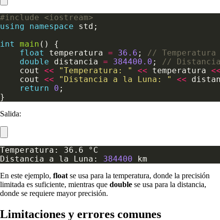
#include
<iostream>
using
namespace
int
main
float
 temperatura 
=
36.6
; 
double
 distancia 
=
384400.0
; 
    cout 
<<
"Temperatura: "
<<
 temperatura 
<
    cout 
<<
"Distancia a la Luna: "
<<
 dista
return
0
Salida:
Distancia a la Luna: 
384400
En este ejemplo,
float
se usa para la temperatura, donde la precisión
limitada es suficiente, mientras que
double
se usa para la distancia,
donde se requiere mayor precisión.
Limitaciones y errores comunes