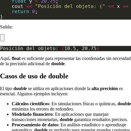
float
 y 
=
20.75
    cout 
<<
"Posición del objeto: ("
<<
 x 
<<
return
0
Salida:
Posición del objeto: 
(
10.5, 20.75
)
Aquí,
float
es suficiente para representar las coordenadas sin necesidad
de la precisión adicional de
double
.
Casos de uso de double
El tipo
double
se utiliza en aplicaciones donde la
alta precisión
es
esencial. Algunos ejemplos incluyen:
Cálculos científicos
: En simulaciones físicas o químicas,
double
minimiza los errores de redondeo.
Modelado financiero
: En aplicaciones que manejan
transacciones monetarias,
double
garantiza resultados precisos.
Procesamiento de datos
: En análisis estadístico o aprendizaje
automático,
double
es preferido para manejar grandes conjuntos