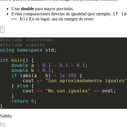
Usar
double
para mayor precisión.
if (a
Evitar comparaciones directas de igualdad (por ejemplo,
== b)
). En su lugar, usa un margen de error:
#include
<iostream>
#include
<cmath>
using
namespace
int
main
double
 a 
=
0.1
+
0.1
+
0.1
double
 b 
=
0.3
if
 (abs(a 
-
 b) 
<
1e-10
        cout 
<<
"Son aproximadamente iguales
    } 
else
        cout 
<<
"No son iguales"
<<
return
0
Salida: