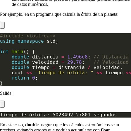
de datos numéricos.
Por ejemplo, en un programa que calcula la órbita de un planeta:
#include
<iostream>
using
namespace
int
main
double
 distancia 
=
1.496e8
; 
double
 velocidad 
=
29.78
;   
double
 tiempo 
=
 distancia 
/
    cout 
<<
"Tiempo de órbita: "
<<
 tiempo 
<
return
0
Salida:
En este caso,
double
asegura que los cálculos astronómicos sean
precisos, evitando errores que podrían acumularse con
float
.