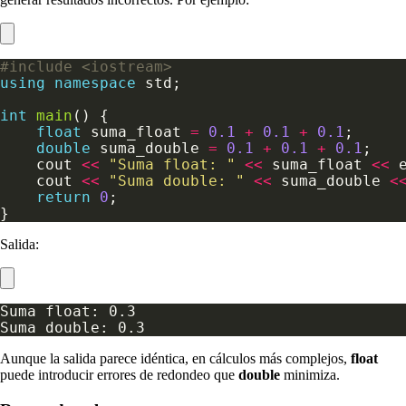
#include
<iostream>
using
namespace
int
main
float
 suma_float 
=
0.1
+
0.1
+
0.1
double
 suma_double 
=
0.1
+
0.1
+
0.1
    cout 
<<
"Suma float: "
<<
 suma_float 
<<
    cout 
<<
"Suma double: "
<<
 suma_double 
<
return
0
Salida:
Aunque la salida parece idéntica, en cálculos más complejos,
float
puede introducir errores de redondeo que
double
minimiza.