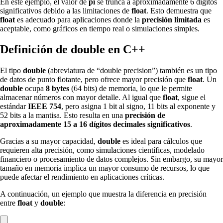
En este ejemplo, el valor de
pi
se trunca a aproximadamente 6 dígitos
significativos debido a las limitaciones de
float
. Esto demuestra que
float
es adecuado para aplicaciones donde la
precisión limitada
es
aceptable, como gráficos en tiempo real o simulaciones simples.
Definición de double en C++
El tipo
double
(abreviatura de “double precision”) también es un tipo
de datos de punto flotante, pero ofrece mayor precisión que
float
. Un
double
ocupa
8 bytes
(64 bits) de memoria, lo que le permite
almacenar números con mayor detalle. Al igual que
float
, sigue el
estándar
IEEE 754
, pero asigna 1 bit al signo, 11 bits al exponente y
52 bits a la mantisa. Esto resulta en una
precisión de
aproximadamente 15 a 16 dígitos decimales significativos
.
Gracias a su mayor capacidad,
double
es ideal para cálculos que
requieren alta precisión, como simulaciones científicas, modelado
financiero o procesamiento de datos complejos. Sin embargo, su mayor
tamaño en memoria implica un mayor consumo de recursos, lo que
puede afectar el rendimiento en aplicaciones críticas.
A continuación, un ejemplo que muestra la diferencia en precisión
entre
float
y
double
: