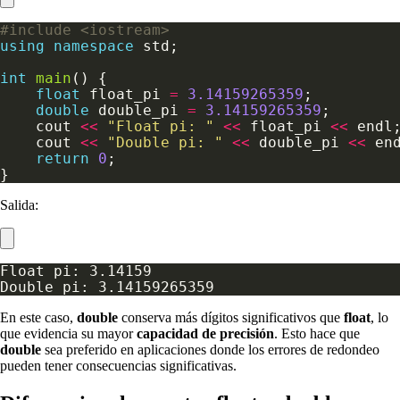
#include
<iostream>
using
namespace
int
main
float
 float_pi 
=
3.14159265359
double
 double_pi 
=
3.14159265359
    cout 
<<
"Float pi: "
<<
 float_pi 
<<
    cout 
<<
"Double pi: "
<<
 double_pi 
<<
return
0
Salida:
En este caso,
double
conserva más dígitos significativos que
float
, lo
que evidencia su mayor
capacidad de precisión
. Esto hace que
double
sea preferido en aplicaciones donde los errores de redondeo
pueden tener consecuencias significativas.