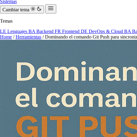
Sistemas
Cambiar tema
Temas
LE
Lenguajes
BA
Backend
FR
Frontend
DE
DevOps & Cloud
BA
Ba
Home
/
Herramientas
/
Dominando el comando Git Push para sincroniz