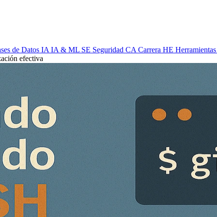
ses de Datos
IA
IA & ML
SE
Seguridad
CA
Carrera
HE
Herramientas
ación efectiva