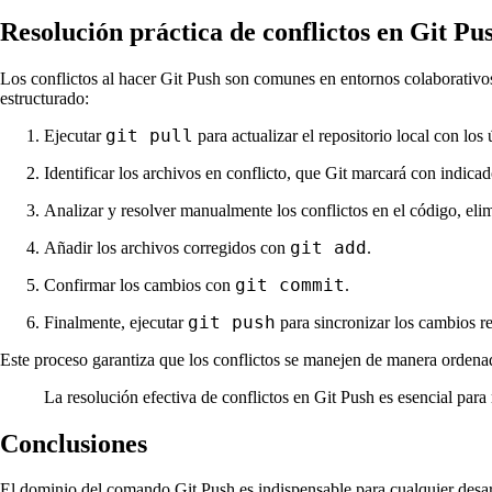
Resolución práctica de conflictos en Git Pu
Los conflictos al hacer Git Push son comunes en entornos colaborativos
estructurado:
git pull
Ejecutar
para actualizar el repositorio local con lo
Identificar los archivos en conflicto, que Git marcará con indicad
Analizar y resolver manualmente los conflictos en el código, eli
git add
Añadir los archivos corregidos con
.
git commit
Confirmar los cambios con
.
git push
Finalmente, ejecutar
para sincronizar los cambios re
Este proceso garantiza que los conflictos se manejen de manera ordenad
La resolución efectiva de conflictos en Git Push es esencial par
Conclusiones
El dominio del comando Git Push es indispensable para cualquier desarr