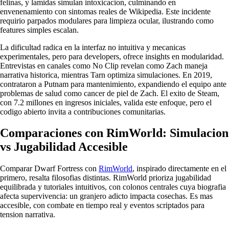
felinas, y lamidas simulan intoxicacion, culminando en
envenenamiento con sintomas reales de Wikipedia. Este incidente
requirio parpados modulares para limpieza ocular, ilustrando como
features simples escalan.
La dificultad radica en la interfaz no intuitiva y mecanicas
experimentales, pero para developers, ofrece insights en modularidad.
Entrevistas en canales como No Clip revelan como Zach maneja
narrativa historica, mientras Tarn optimiza simulaciones. En 2019,
contrataron a Putnam para mantenimiento, expandiendo el equipo ante
problemas de salud como cancer de piel de Zach. El exito de Steam,
con 7.2 millones en ingresos iniciales, valida este enfoque, pero el
codigo abierto invita a contribuciones comunitarias.
Comparaciones con RimWorld: Simulacion
vs Jugabilidad Accesible
Comparar Dwarf Fortress con
RimWorld
, inspirado directamente en el
primero, resalta filosofias distintas. RimWorld prioriza jugabilidad
equilibrada y tutoriales intuitivos, con colonos centrales cuya biografia
afecta supervivencia: un granjero adicto impacta cosechas. Es mas
accesible, con combate en tiempo real y eventos scriptados para
tension narrativa.