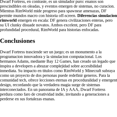
Dwarf Fortress, en contraste, es un simulador puro: enanos son
prescindibles en oleadas, y eventos emergen de sistemas, no curacion.
Mientras RimWorld mide progreso para spawnear amenazas, DF
permite mundos macro con historia off-screen.
Diferencias simulacion
rimworld
emergen en escala: DF genera civilizaciones enteras, pero
su UI clunky disuade novatos. Ambos excelent, pero DF para
profundidad procedural, RimWorld para historias enfocadas.
Conclusiones
Dwarf Fortress trasciende ser un juego; es un monumento a la
programacion innovadora y la simulacion computacional. Los
hermanos Adams, mediante Bay 12 Games, han creado un legado que
inspira a developers a abrazar complejidad sobre accesibilidad
inmediata. Su impacto en titulos como RimWorld y Minecraft subraya
como un proyecto de dos personas puede redefinir generos. Para la
comunidad tech, ofrece lecciones eternas en proceduralidad y emergent
design, recordando que la verdadera magia surge de sistemas
interconectados. En un panorama de IA y AAA, Dwarf Fortress
perdura como faro de creatividad indie, invitando a generaciones a
perderse en sus fortalezas enanas.