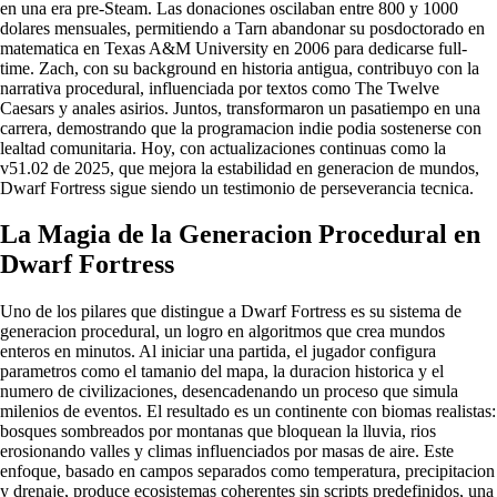
en una era pre-Steam. Las donaciones oscilaban entre 800 y 1000
dolares mensuales, permitiendo a Tarn abandonar su posdoctorado en
matematica en Texas A&M University en 2006 para dedicarse full-
time. Zach, con su background en historia antigua, contribuyo con la
narrativa procedural, influenciada por textos como The Twelve
Caesars y anales asirios. Juntos, transformaron un pasatiempo en una
carrera, demostrando que la programacion indie podia sostenerse con
lealtad comunitaria. Hoy, con actualizaciones continuas como la
v51.02 de 2025, que mejora la estabilidad en generacion de mundos,
Dwarf Fortress sigue siendo un testimonio de perseverancia tecnica.
La Magia de la Generacion Procedural en
Dwarf Fortress
Uno de los pilares que distingue a Dwarf Fortress es su sistema de
generacion procedural, un logro en algoritmos que crea mundos
enteros en minutos. Al iniciar una partida, el jugador configura
parametros como el tamanio del mapa, la duracion historica y el
numero de civilizaciones, desencadenando un proceso que simula
milenios de eventos. El resultado es un continente con biomas realistas:
bosques sombreados por montanas que bloquean la lluvia, rios
erosionando valles y climas influenciados por masas de aire. Este
enfoque, basado en campos separados como temperatura, precipitacion
y drenaje, produce ecosistemas coherentes sin scripts predefinidos, una