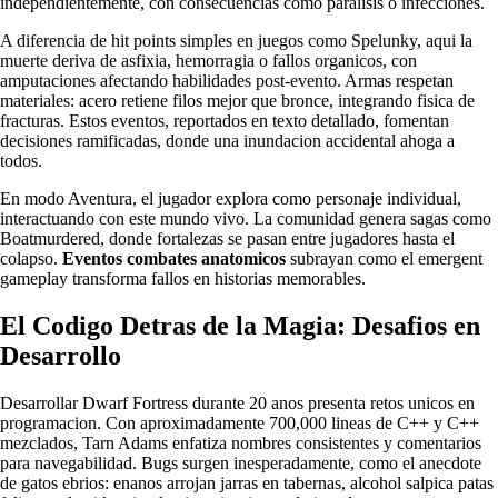
independientemente, con consecuencias como paralisis o infecciones.
A diferencia de hit points simples en juegos como Spelunky, aqui la
muerte deriva de asfixia, hemorragia o fallos organicos, con
amputaciones afectando habilidades post-evento. Armas respetan
materiales: acero retiene filos mejor que bronce, integrando fisica de
fracturas. Estos eventos, reportados en texto detallado, fomentan
decisiones ramificadas, donde una inundacion accidental ahoga a
todos.
En modo Aventura, el jugador explora como personaje individual,
interactuando con este mundo vivo. La comunidad genera sagas como
Boatmurdered, donde fortalezas se pasan entre jugadores hasta el
colapso.
Eventos combates anatomicos
subrayan como el emergent
gameplay transforma fallos en historias memorables.
El Codigo Detras de la Magia: Desafios en
Desarrollo
Desarrollar Dwarf Fortress durante 20 anos presenta retos unicos en
programacion. Con aproximadamente 700,000 lineas de C++ y C++
mezclados, Tarn Adams enfatiza nombres consistentes y comentarios
para navegabilidad. Bugs surgen inesperadamente, como el anecdote
de gatos ebrios: enanos arrojan jarras en tabernas, alcohol salpica patas