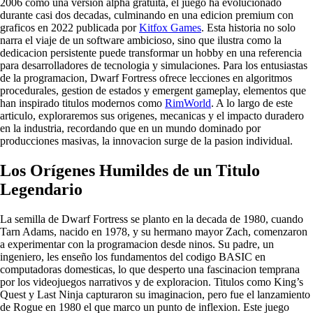
2006 como una version alpha gratuita, el juego ha evolucionado
durante casi dos decadas, culminando en una edicion premium con
graficos en 2022 publicada por
Kitfox Games
. Esta historia no solo
narra el viaje de un software ambicioso, sino que ilustra como la
dedicacion persistente puede transformar un hobby en una referencia
para desarrolladores de tecnologia y simulaciones. Para los entusiastas
de la programacion, Dwarf Fortress ofrece lecciones en algoritmos
procedurales, gestion de estados y emergent gameplay, elementos que
han inspirado titulos modernos como
RimWorld
. A lo largo de este
articulo, exploraremos sus origenes, mecanicas y el impacto duradero
en la industria, recordando que en un mundo dominado por
producciones masivas, la innovacion surge de la pasion individual.
Los Orígenes Humildes de un Titulo
Legendario
La semilla de Dwarf Fortress se planto en la decada de 1980, cuando
Tarn Adams, nacido en 1978, y su hermano mayor Zach, comenzaron
a experimentar con la programacion desde ninos. Su padre, un
ingeniero, les enseño los fundamentos del codigo BASIC en
computadoras domesticas, lo que desperto una fascinacion temprana
por los videojuegos narrativos y de exploracion. Titulos como King’s
Quest y Last Ninja capturaron su imaginacion, pero fue el lanzamiento
de Rogue en 1980 el que marco un punto de inflexion. Este juego