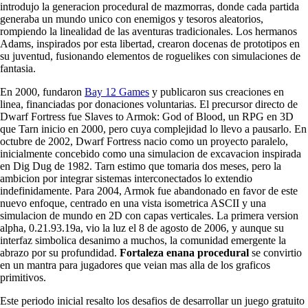
introdujo la generacion procedural de mazmorras, donde cada partida
generaba un mundo unico con enemigos y tesoros aleatorios,
rompiendo la linealidad de las aventuras tradicionales. Los hermanos
Adams, inspirados por esta libertad, crearon docenas de prototipos en
su juventud, fusionando elementos de roguelikes con simulaciones de
fantasia.
En 2000, fundaron
Bay 12 Games
y publicaron sus creaciones en
linea, financiadas por donaciones voluntarias. El precursor directo de
Dwarf Fortress fue Slaves to Armok: God of Blood, un RPG en 3D
que Tarn inicio en 2000, pero cuya complejidad lo llevo a pausarlo. En
octubre de 2002, Dwarf Fortress nacio como un proyecto paralelo,
inicialmente concebido como una simulacion de excavacion inspirada
en Dig Dug de 1982. Tarn estimo que tomaria dos meses, pero la
ambicion por integrar sistemas interconectados lo extendio
indefinidamente. Para 2004, Armok fue abandonado en favor de este
nuevo enfoque, centrado en una vista isometrica ASCII y una
simulacion de mundo en 2D con capas verticales. La primera version
alpha, 0.21.93.19a, vio la luz el 8 de agosto de 2006, y aunque su
interfaz simbolica desanimo a muchos, la comunidad emergente la
abrazo por su profundidad.
Fortaleza enana procedural
se convirtio
en un mantra para jugadores que veian mas alla de los graficos
primitivos.
Este periodo inicial resalto los desafios de desarrollar un juego gratuito