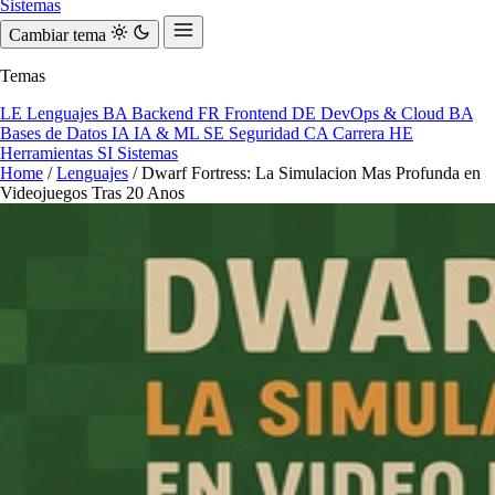
Sistemas
Cambiar tema
Temas
LE
Lenguajes
BA
Backend
FR
Frontend
DE
DevOps & Cloud
BA
Bases de Datos
IA
IA & ML
SE
Seguridad
CA
Carrera
HE
Herramientas
SI
Sistemas
Home
/
Lenguajes
/
Dwarf Fortress: La Simulacion Mas Profunda en
Videojuegos Tras 20 Anos