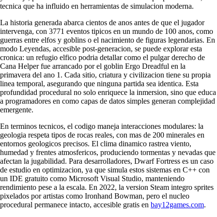
tecnica que ha influido en herramientas de simulacion moderna.
La historia generada abarca cientos de anos antes de que el jugador
intervenga, con 3771 eventos tipicos en un mundo de 100 anos, como
guerras entre elfos y goblins o el nacimiento de figuras legendarias. En
modo Leyendas, accesible post-generacion, se puede explorar esta
cronica: un refugio elfico podria detallar como el pulgar derecho de
Cana Helper fue arrancado por el goblin Ergo Dreadful en la
primavera del ano 1. Cada sitio, criatura y civilizacion tiene su propia
linea temporal, asegurando que ninguna partida sea identica. Esta
profundidad procedural no solo enriquece la inmersion, sino que educa
a programadores en como capas de datos simples generan complejidad
emergente.
En terminos tecnicos, el codigo maneja interacciones modulares: la
geologia respeta tipos de rocas reales, con mas de 200 minerales en
entornos geologicos precisos. El clima dinamico rastrea viento,
humedad y frentes atmosfericos, produciendo tormentas y nevadas que
afectan la jugabilidad. Para desarrolladores, Dwarf Fortress es un caso
de estudio en optimizacion, ya que simula estos sistemas en C++ con
un IDE gratuito como Microsoft Visual Studio, manteniendo
rendimiento pese a la escala. En 2022, la version Steam integro sprites
pixelados por artistas como Ironhand Bowman, pero el nucleo
procedural permanece intacto, accesible gratis en
bay12games.com
.