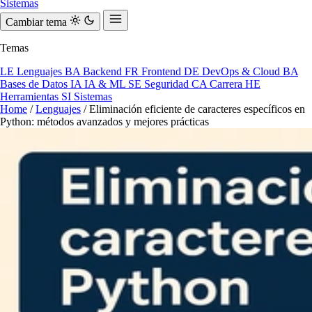
Sistemas
Cambiar tema
Temas
LE
Lenguajes
BA
Backend
FR
Frontend
DE
DevOps & Cloud
BA
Bases de Datos
IA
IA & ML
SE
Seguridad
CA
Carrera
HE
Herramientas
SI
Sistemas
Home
/
Lenguajes
/
Eliminación eficiente de caracteres específicos en
Python: métodos avanzados y mejores prácticas