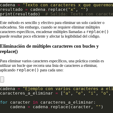
cadena 
=
"Texto con caracteres x que queremo
resultado 
=
 cadena
.
replace(
"x"
, 
""
print(resultado)  
# Salida: Texto con caract
Este método es sencillo y efectivo para eliminar un solo carácter o
subcadena. Sin embargo, cuando se requiere eliminar múltiples
replace()
caracteres específicos, encadenar múltiples llamadas a
puede resultar poco eficiente y afectar la legibilidad del código.
Eliminación de múltiples caracteres con bucles y
replace()
Para eliminar varios caracteres específicos, una práctica común es
utilizar un bucle que recorra una lista de caracteres a eliminar,
replace()
aplicando
para cada uno:
cadena 
=
"Ejemplo con varios caracteres a el
caracteres_a_eliminar 
=
 [
"a"
, 
"e"
, 
"i"
, 
"o"
,
for
 caracter 
in
    cadena 
=
 cadena
.
replace(caracter, 
""