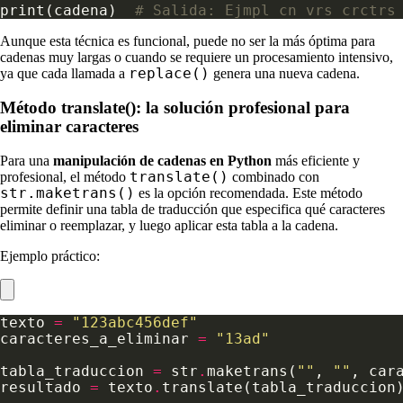
print(cadena)  
# Salida: Ejmpl cn vrs crctrs
Aunque esta técnica es funcional, puede no ser la más óptima para
cadenas muy largas o cuando se requiere un procesamiento intensivo,
replace()
ya que cada llamada a
genera una nueva cadena.
Método translate(): la solución profesional para
eliminar caracteres
Para una
manipulación de cadenas en Python
más eficiente y
translate()
profesional, el método
combinado con
str.maketrans()
es la opción recomendada. Este método
permite definir una tabla de traducción que especifica qué caracteres
eliminar o reemplazar, y luego aplicar esta tabla a la cadena.
Ejemplo práctico:
texto 
=
"123abc456def"
caracteres_a_eliminar 
=
"13ad"
tabla_traduccion 
=
 str
.
maketrans(
""
, 
""
resultado 
=
 texto
.