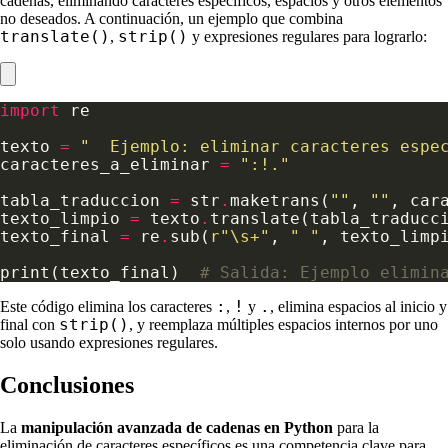
cadenas, eliminando caracteres específicos, espacios y otros elementos
no deseados. A continuación, un ejemplo que combina
translate()
strip()
,
y expresiones regulares para lograrlo:
import
texto 
=
"  Ejemplo: eliminar caracteres espe
caracteres_a_eliminar 
=
":!."
tabla_traduccion 
=
 str
.
maketrans(
""
, 
""
texto_limpio 
=
 texto
.
translate(tabla_traducc
texto_final 
=
 re
.
sub(
r
"\s+"
, 
" "
print(texto_final)  
# Salida: Ejemplo elimin
:
!
.
Este código elimina los caracteres
,
y
, elimina espacios al inicio y
strip()
final con
, y reemplaza múltiples espacios internos por uno
solo usando expresiones regulares.
Conclusiones
La
manipulación avanzada de cadenas en Python
para la
eliminación de caracteres específicos es una competencia clave para