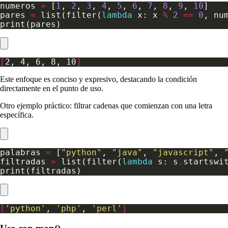
numeros 
=
 [
1
, 
2
, 
3
, 
4
, 
5
, 
6
, 
7
, 
8
, 
9
, 
10
pares 
=
 list(filter(
lambda
 x: x 
%
2
==
0
[
2, 4, 6, 8, 10
]
Este enfoque es conciso y expresivo, destacando la condición
directamente en el punto de uso.
Otro ejemplo práctico: filtrar cadenas que comienzan con una letra
específica.
palabras 
=
 [
"python"
, 
"java"
, 
"javascript"
, 
filtradas 
=
 list(filter(
lambda
 s: s
.
startswi
[
'python'
, 
'php'
, 
'perl'
]