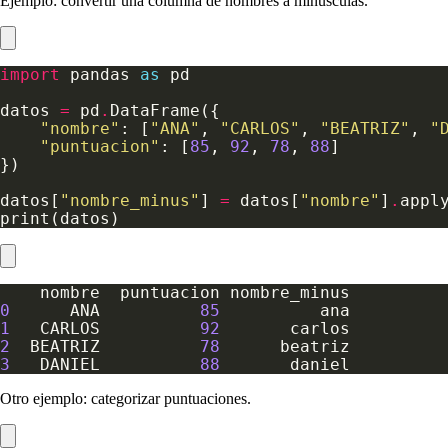
Ejemplo: convertir una columna de nombres a minúsculas.
import
 pandas 
as
datos 
=
 pd
.
"nombre"
: [
"ANA"
, 
"CARLOS"
, 
"BEATRIZ"
, 
"
"puntuacion"
: [
85
, 
92
, 
78
, 
88
datos[
"nombre_minus"
] 
=
 datos[
"nombre"
]
.
appl
0
      ANA          
85
1
   CARLOS          
92
2
  BEATRIZ          
78
3
   DANIEL          
88
Otro ejemplo: categorizar puntuaciones.