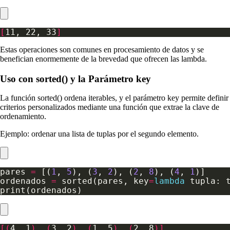
[
11, 22, 33
]
Estas operaciones son comunes en procesamiento de datos y se
benefician enormemente de la brevedad que ofrecen las lambda.
Uso con sorted() y la Parámetro key
La función sorted() ordena iterables, y el parámetro key permite definir
criterios personalizados mediante una función que extrae la clave de
ordenamiento.
Ejemplo: ordenar una lista de tuplas por el segundo elemento.
pares 
=
 [(
1
, 
5
), (
3
, 
2
), (
2
, 
8
), (
4
, 
1
ordenados 
=
 sorted(pares, key
=
lambda
 tupla: 
[(
4, 1
)
, 
(
3, 2
)
, 
(
1, 5
)
, 
(
2, 8
)]