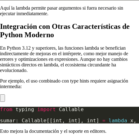
Aquí la lambda permite pasar argumentos si fuera necesario sin
ejecutar inmediatamente.
Integración con Otras Características de
Python Moderno
En Python 3.12 y superiores, las funciones lambda se benefician
indirectamente de mejoras en el intérprete, como mejor manejo de
errores y optimizaciones en expresiones. Aunque no hay cambios
sintácticos directos en lambda, el ecosistema circundante ha
evolucionado.
Por ejemplo, el uso combinado con type hints requiere asignación
intermedia:
from
 typing 
import
sumar: Callable[[int, int], int] 
=
lambda
 x,
Esto mejora la documentación y el soporte en editores.