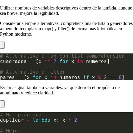
Utilizar nombres de variables descriptivos dentro de la lambda, aunque
sea breve, mejora la legibilidad.
Considerar siempre alternativas: comprehensions de lista o generadores
a menudo reemplazan map() y filter() de forma más idiomática en
Python moderno.
# Alternativa a map con list comprehension
cuadrados 
=
 [x 
**
2
for
 x 
in
# Alternativa a filter
pares 
=
 [x 
for
 x 
in
 numeros 
if
 x 
%
2
==
0
Evitar asignar lambda a variables, ya que derrota el propósito de
anonimato y reduce claridad.
# Mal práctica
duplicar 
=
lambda
 x: x 
*
2
# Mejor