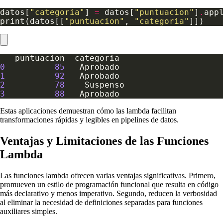
datos[
"categoria"
] 
=
 datos[
"puntuacion"
]
.
app
print(datos[[
"puntuacion"
, 
"categoria"
0
85
1
92
2
78
3
88
Estas aplicaciones demuestran cómo las lambda facilitan
transformaciones rápidas y legibles en pipelines de datos.
Ventajas y Limitaciones de las Funciones
Lambda
Las funciones lambda ofrecen varias ventajas significativas. Primero,
promueven un estilo de programación funcional que resulta en código
más declarativo y menos imperativo. Segundo, reducen la verbosidad
al eliminar la necesidad de definiciones separadas para funciones
auxiliares simples.