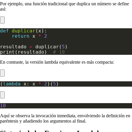
Por ejemplo, una función tradicional que duplica un número se define
así:
def
duplicar
return
 x 
*
2
resultado 
=
 duplicar(
5
print(resultado)  
# 10
En contraste, la versión lambda equivalente es más compacta:
(
lambda
 x: x 
*
2
)(
5
10
Aquí se observa la invocación inmediata, envolviendo la definición en
paréntesis y añadiendo los argumentos al final.