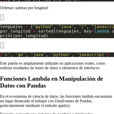
Ordenar cadenas por longitud:
lenguajes 
=
 [
"python"
, 
"java"
, 
"c"
, 
"javascr
por_longitud 
=
 sorted(lenguajes, key
=
lambda
[
'c'
, 
'go'
, 
'java'
, 
'python'
, 
'javascript'
]
Este patrón es ampliamente utilizado en aplicaciones reales, como
ordenar resultados de bases de datos o elementos de interfaces.
Funciones Lambda en Manipulación de
Datos con Pandas
En el ecosistema de ciencia de datos, las funciones lambda encuentran
un lugar destacado al trabajar con DataFrames de Pandas,
particularmente mediante el método apply().