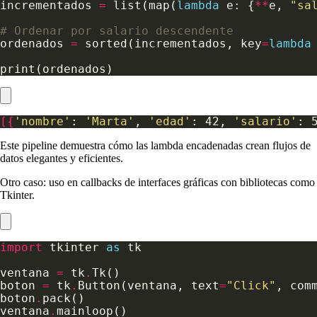
incrementados 
=
 list(map(
lambda
 e: {
**
e, 
"sa
# Ordenar por salario descendente
ordenados 
=
 sorted(incrementados, key
=
lambda
[{
'nombre'
: 
'Marta'
, 
'edad'
: 42, 
'salario'
: 
Este pipeline demuestra cómo las lambda encadenadas crean flujos de
datos elegantes y eficientes.
Otro caso: uso en callbacks de interfaces gráficas con bibliotecas como
Tkinter.
import
 tkinter 
as
ventana 
=
 tk
.
boton 
=
 tk
.
Button(ventana, text
=
"Click"
, com
boton
.
ventana
.