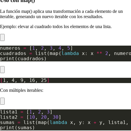
Uso con map()
La función map() aplica una transformación a cada elemento de un
iterable, generando un nuevo iterable con los resultados.
Ejemplo: elevar al cuadrado todos los elementos de una lista.
numeros 
=
 [
1
, 
2
, 
3
, 
4
, 
5
cuadrados 
=
 list(map(
lambda
 x: x 
**
2
[
1, 4, 9, 16, 25
]
Con múltiples iterables:
lista1 
=
 [
1
, 
2
, 
3
lista2 
=
 [
10
, 
20
, 
30
sumas 
=
 list(map(
lambda
 x, y: x 
+