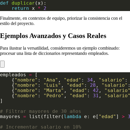
def
duplicar
return
 x 
*
2
Finalmente, en contextos de equipo, priorizar la consistencia con el
estilo del proyecto.
Ejemplos Avanzados y Casos Reales
Para ilustrar la versatilidad, consideremos un ejemplo combinado:
procesar una lista de diccionarios representando empleados.
empleados 
=
    {
"nombre"
: 
"Ana"
, 
"edad"
: 
34
, 
"salario"
:
    {
"nombre"
: 
"Luis"
, 
"edad"
: 
28
, 
"salario"
    {
"nombre"
: 
"Marta"
, 
"edad"
: 
42
, 
"salario
    {
"nombre"
: 
"Pedro"
, 
"edad"
: 
31
, 
"salario
# Filtrar mayores de 30 años
mayores 
=
 list(filter(
lambda
 e: e[
"edad"
] 
>
# Incrementar salario en 10%