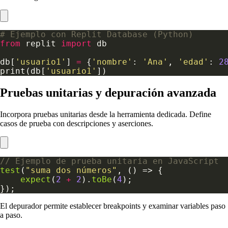
# Ejemplo con Replit Database (Python)
from
 replit 
import
db[
'usuario1'
] 
=
 {
'nombre'
: 
'Ana'
, 
'edad'
: 
2
print(db[
'usuario1'
Pruebas unitarias y depuración avanzada
Incorpora pruebas unitarias desde la herramienta dedicada. Define
casos de prueba con descripciones y aserciones.
test
(
"suma dos números"
expect
(
2
+
2
).
toBe
(
4
El depurador permite establecer breakpoints y examinar variables paso
a paso.