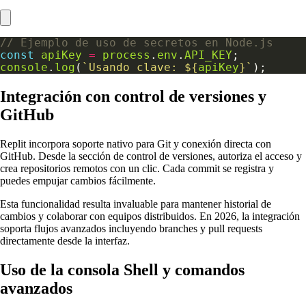
const
apiKey
=
process
.
env
.
API_KEY
console
.
log
(
`Usando clave: 
${
apiKey
}
`
Integración con control de versiones y
GitHub
Replit incorpora soporte nativo para Git y conexión directa con
GitHub. Desde la sección de control de versiones, autoriza el acceso y
crea repositorios remotos con un clic. Cada commit se registra y
puedes empujar cambios fácilmente.
Esta funcionalidad resulta invaluable para mantener historial de
cambios y colaborar con equipos distribuidos. En 2026, la integración
soporta flujos avanzados incluyendo branches y pull requests
directamente desde la interfaz.
Uso de la consola Shell y comandos
avanzados