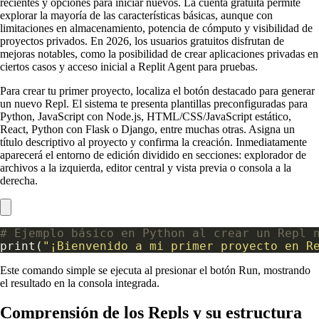
recientes y opciones para iniciar nuevos. La cuenta gratuita permite
explorar la mayoría de las características básicas, aunque con
limitaciones en almacenamiento, potencia de cómputo y visibilidad de
proyectos privados. En 2026, los usuarios gratuitos disfrutan de
mejoras notables, como la posibilidad de crear aplicaciones privadas en
ciertos casos y acceso inicial a Replit Agent para pruebas.
Para crear tu primer proyecto, localiza el botón destacado para generar
un nuevo Repl. El sistema te presenta plantillas preconfiguradas para
Python, JavaScript con Node.js, HTML/CSS/JavaScript estático,
React, Python con Flask o Django, entre muchas otras. Asigna un
título descriptivo al proyecto y confirma la creación. Inmediatamente
aparecerá el entorno de edición dividido en secciones: explorador de
archivos a la izquierda, editor central y vista previa o consola a la
derecha.
# Ejemplo básico en Python al crear un Repl 
print(
"¡Bienvenido a mi primer proyecto en R
Este comando simple se ejecuta al presionar el botón Run, mostrando
el resultado en la consola integrada.
Comprensión de los Repls y su estructura