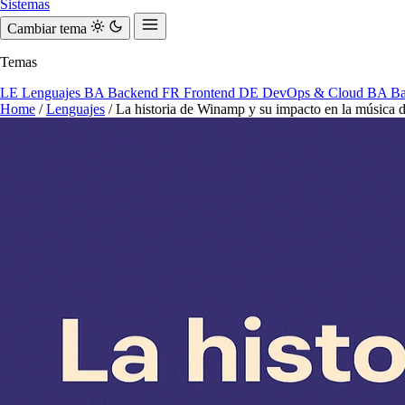
Sistemas
Cambiar tema
Temas
LE
Lenguajes
BA
Backend
FR
Frontend
DE
DevOps & Cloud
BA
Ba
Home
/
Lenguajes
/
La historia de Winamp y su impacto en la música di