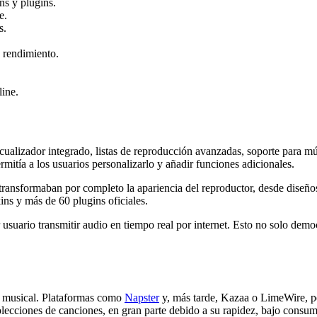
ns y plugins.
e.
s.
 rendimiento.
ine.
ecualizador integrado, listas de reproducción avanzadas, soporte para 
ermitía a los usuarios personalizarlo y añadir funciones adicionales.
nsformaban por completo la apariencia del reproductor, desde diseños m
ins y más de 60 plugins oficiales.
 usuario transmitir audio en tiempo real por internet. Esto no solo democ
ia musical. Plataformas como
Napster
y, más tarde, Kazaa o LimeWire, pe
olecciones de canciones, en gran parte debido a su rapidez, bajo consum