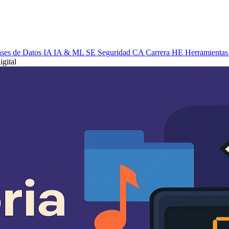
ses de Datos
IA
IA & ML
SE
Seguridad
CA
Carrera
HE
Herramientas
gital