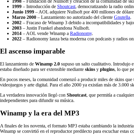
1998
– Fundación de Nullsoft y creación de la comunidad de ski
1999
– Introducción de
Shoutcast
, democratizando la radio onlin
Junio 1999
– AOL adquiere Nullsoft por 400 millones de dólare
Marzo 2000
– Lanzamiento no autorizado del cliente
Gnutella
.
2002
– Fracaso de Winamp 3 debido a incompatibilidades y bajo
2003
– Justin Frankel abandona Nullsoft.
2014
– AOL vende Winamp a
Radionomy
.
2022
– Radionomy lanza beta moderna con podcasts y radios onl
El ascenso imparable
El lanzamiento de
Winamp 2.0
supuso un salto cualitativo. Introdujo 
estaba diseñado para ser extensible mediante
skins
y
plugins
, lo que p
En pocos meses, la comunidad comenzó a producir miles de skins que tra
videojuegos y arte digital. Para el año 2000 ya existían más de 3.000 sk
La verdadera innovación llegó con
Shoutcast
, que permitía a cualquier
independientes para difundir su música.
Winamp y la era del MP3
A finales de los noventa, el formato MP3 estaba cambiando la industr
Winamp se convirtió en el reproductor predilecto para escuchar estas c