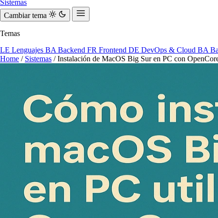
Sistemas
Cambiar tema
Temas
LE
Lenguajes
BA
Backend
FR
Frontend
DE
DevOps & Cloud
BA
Ba
Home
/
Sistemas
/
Instalación de MacOS Big Sur en PC con OpenCore: