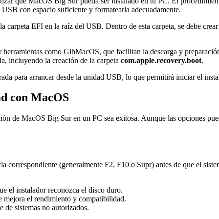
antizar que MacOS Big Sur pueda ser instalado en tu PC. El procedimie
d USB con espacio suficiente y formatearla adecuadamente.
r la carpeta EFI en la raíz del USB. Dentro de esta carpeta, se debe cr
r herramientas como GibMacOS, que facilitan la descarga y preparación
da, incluyendo la creación de la carpeta
com.apple.recovery.boot
.
rada para arrancar desde la unidad USB, lo que permitirá iniciar el in
dad con MacOS
ación de MacOS Big Sur en un PC sea exitosa. Aunque las opciones pued
tecla correspondiente (generalmente F2, F10 o Supr) antes de que el sis
 el instalador reconozca el disco duro.
ue mejora el rendimiento y compatibilidad.
e de sistemas no autorizados.