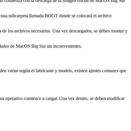
nto comienza con la descarga de la imagen oficial de MacOS Big Sur
ear una subcarpeta llamada BOOT donde se colocará el archivo
 de los archivos necesarios. Una vez descargados, se deben montar y
stalador de MacOS Big Sur sin inconvenientes.
en variar según el fabricante y modelo, existen ajustes comunes que
tema operativo comience a cargar. Una vez dentro, se deben modificar