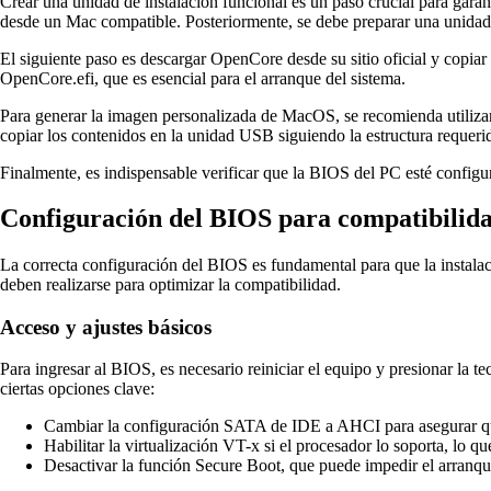
Crear una unidad de instalación funcional es un paso crucial para gar
desde un Mac compatible. Posteriormente, se debe preparar una unida
El siguiente paso es descargar OpenCore desde su sitio oficial y copia
OpenCore.efi, que es esencial para el arranque del sistema.
Para generar la imagen personalizada de MacOS, se recomienda utiliza
copiar los contenidos en la unidad USB siguiendo la estructura requeri
Finalmente, es indispensable verificar que la BIOS del PC esté configu
Configuración del BIOS para compatibili
La correcta configuración del BIOS es fundamental para que la instal
deben realizarse para optimizar la compatibilidad.
Acceso y ajustes básicos
Para ingresar al BIOS, es necesario reiniciar el equipo y presionar la 
ciertas opciones clave:
Cambiar la configuración SATA de IDE a AHCI para asegurar que
Habilitar la virtualización VT-x si el procesador lo soporta, lo q
Desactivar la función Secure Boot, que puede impedir el arranqu