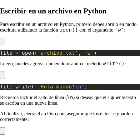
Escribir en un archivo en Python
Para escribir en un archivo en Python, primero debes abrirlo en modo
open()
'w'
escritura utilizando la función
con el argumento
:
file 
=
 open(
'archivo.txt'
, 
'w'
write()
Luego, puedes agregar contenido usando el método
:
file
.
write(
'¡Hola mundo!
\n
'
\n
Recuerda incluir el salto de línea (
) si deseas que el siguiente texto
se escriba en una nueva línea.
Al finalizar, cierra el archivo para asegurar que los datos se guarden
correctamente: