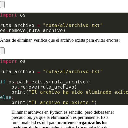
import
ruta_archivo 
=
"ruta/al/archivo.txt"
os
.
Antes de eliminar, verifica que el archivo exista para evitar errores:
import
ruta_archivo 
=
"ruta/al/archivo.txt"
if
 os
.
path
.
    os
.
    print(
"El archivo ha sido eliminado exit
else
    print(
"El archivo no existe."
Eliminar archivos en Python es sencillo, pero debes tener
precaución, ya que la eliminación es permanente. Esta
funcionalidad es útil para
mantener organizados los
archivos de tus proyectos
y evitar la acumulación de