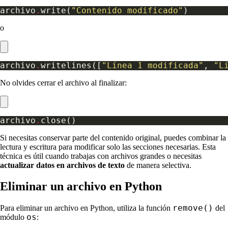
archivo
.
write(
"Contenido modificado"
o
archivo
.
writelines([
"Línea 1 modificada"
, 
"L
No olvides cerrar el archivo al finalizar:
archivo
.
Si necesitas conservar parte del contenido original, puedes combinar la
lectura y escritura para modificar solo las secciones necesarias. Esta
técnica es útil cuando trabajas con archivos grandes o necesitas
actualizar datos en archivos de texto
de manera selectiva.
Eliminar un archivo en Python
remove()
Para eliminar un archivo en Python, utiliza la función
del
os
módulo
: