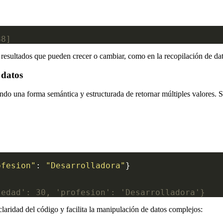
88]
e resultados que pueden crecer o cambiar, como en la recopilación de dat
 datos
do una forma semántica y estructurada de retornar múltiples valores. S
ofesion"
: 
"Desarrolladora"
'edad': 30, 'profesion': 'Desarrolladora'}
 claridad del código y facilita la manipulación de datos complejos: