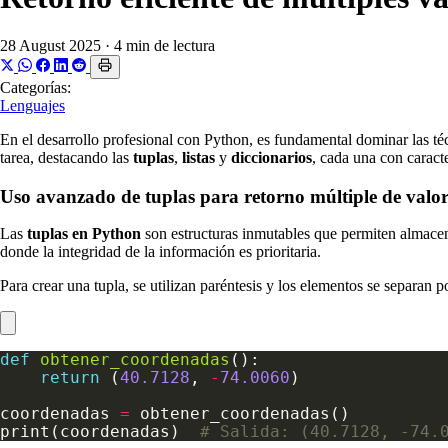
28 August 2025
·
4 min de lectura
Categorías:
Lenguajes
En el desarrollo profesional con Python, es fundamental dominar las té
tarea, destacando las
tuplas
,
listas
y
diccionarios
, cada una con caracte
Uso avanzado de tuplas para retorno múltiple de valor
Las
tuplas en Python
son estructuras inmutables que permiten almacena
donde la integridad de la información es prioritaria.
Para crear una tupla, se utilizan paréntesis y los elementos se separan 
def
obtener_coordenadas
return
 (
40.7128
, 
-
74.0060
coordenadas 
=
print(coordenadas)  
# Salida: (40.7128, -74.