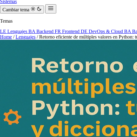
Sistemas
Cambiar tema
Temas
LE
Lenguajes
BA
Backend
FR
Frontend
DE
DevOps & Cloud
BA
Ba
Home
/
Lenguajes
/
Retorno eficiente de múltiples valores en Python: tu