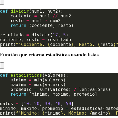
def
dividir
    cociente 
=
 num1 
//
    resto 
=
 num1 
%
return
resultado 
=
 dividir(
17
, 
5
cociente, resto 
=
print(
f
"Cociente: 
{
cociente
}
, Resto: 
{
resto
}
Función que retorna estadísticas usando listas
def
estadisticas
    minimo 
=
    maximo 
=
    promedio 
=
 sum(valores) 
/
return
datos 
=
 [
10
, 
20
, 
30
, 
40
, 
50
minimo, maximo, promedio 
=
print(
f
"Mínimo: 
{
minimo
}
, Máximo: 
{
maximo
}
, 