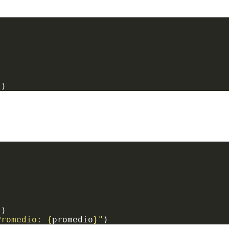
"
Promedio: 
{
promedio
}
"