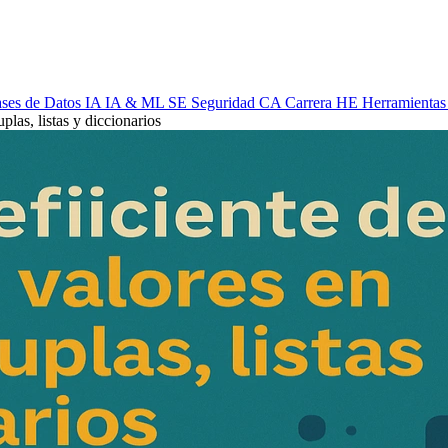
ses de Datos
IA
IA & ML
SE
Seguridad
CA
Carrera
HE
Herramientas
plas, listas y diccionarios