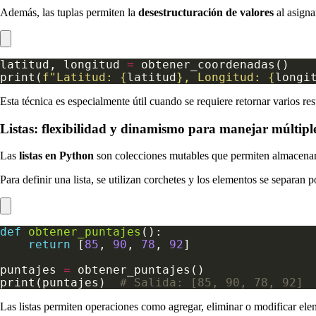
Además, las tuplas permiten la
desestructuración de valores
al asigna
latitud, longitud 
=
print(
f
"Latitud: 
{
latitud
}
, Longitud: 
{
longi
Esta técnica es especialmente útil cuando se requiere retornar varios 
Listas: flexibilidad y dinamismo para manejar múltiple
Las
listas en Python
son colecciones mutables que permiten almacenar 
Para definir una lista, se utilizan corchetes y los elementos se separan 
def
obtener_puntajes
return
 [
85
, 
90
, 
78
, 
92
puntajes 
=
print(puntajes)  
# Salida: [85, 90, 78, 92]
Las listas permiten operaciones como agregar, eliminar o modificar ele