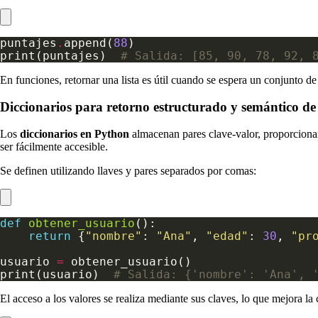
puntajes
.
append(
88
print(puntajes)  
# Salida: [85, 90, 78, 92, 
En funciones, retornar una lista es útil cuando se espera un conjunto d
Diccionarios para retorno estructurado y semántico de
Los
diccionarios en Python
almacenan pares clave-valor, proporcionan
ser fácilmente accesible.
Se definen utilizando llaves y pares separados por comas:
def
obtener_usuario
return
 {
"nombre"
: 
"Ana"
, 
"edad"
: 
30
, 
"pr
usuario 
=
print(usuario)  
# Salida: {'nombre': 'Ana', 
El acceso a los valores se realiza mediante sus claves, lo que mejora la