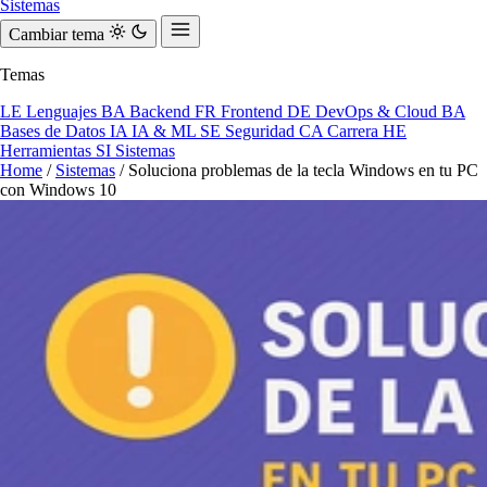
Sistemas
Cambiar tema
Temas
LE
Lenguajes
BA
Backend
FR
Frontend
DE
DevOps & Cloud
BA
Bases de Datos
IA
IA & ML
SE
Seguridad
CA
Carrera
HE
Herramientas
SI
Sistemas
Home
/
Sistemas
/
Soluciona problemas de la tecla Windows en tu PC
con Windows 10