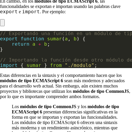
En cambio, en los
módulos de tipo ECMAScript 6
, las
funcionalidades se exportan e importan usando las palabras clave
export
import
e
. Por ejemplo:
export
function
sumar
(
a
, 
b
return
a
+
b
import
 { 
sumar
 } 
from
"./modulo"
Estas diferencias en la sintaxis y el comportamiento hacen que los
módulos de tipo ECMAScript 6
sean más modernos y adecuados
para el desarrollo web actual. Sin embargo, aún existen muchos
proyectos y bibliotecas que utilizan los
módulos de tipo CommonJS
,
por lo que es importante comprender ambos formatos.
Los
módulos de tipo CommonJS
y los
módulos de tipo
ECMAScript 6
presentan diferencias significativas en la
forma en que se importan y exportan las funcionalidades.
Los módulos de tipo ECMAScript 6 ofrecen una sintaxis
más moderna y un rendimiento asincrónico, mientras que