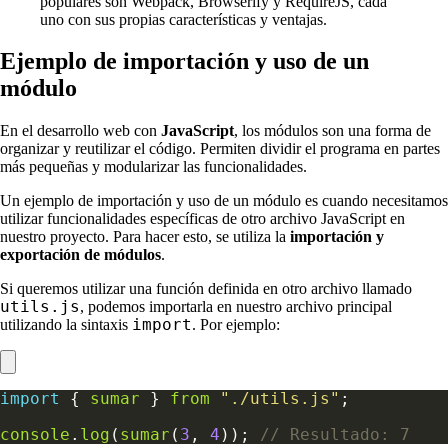
populares son Webpack, Browserify y RequireJS, cada
uno con sus propias características y ventajas.
Ejemplo de importación y uso de un
módulo
En el desarrollo web con
JavaScript
, los módulos son una forma de
organizar y reutilizar el código. Permiten dividir el programa en partes
más pequeñas y modularizar las funcionalidades.
Un ejemplo de importación y uso de un módulo es cuando necesitamos
utilizar funcionalidades específicas de otro archivo JavaScript en
nuestro proyecto. Para hacer esto, se utiliza la
importación y
exportación de módulos
.
Si queremos utilizar una función definida en otro archivo llamado
utils.js
, podemos importarla en nuestro archivo principal
import
utilizando la sintaxis
. Por ejemplo:
import
 { 
sumar
 } 
from
"./utils.js"
console
.
log
(
sumar
(
3
, 
4
)); 