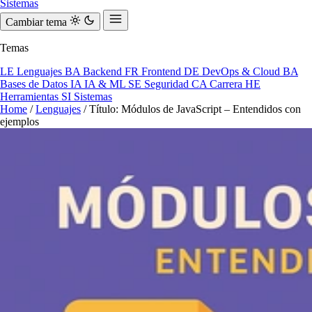
Sistemas
Cambiar tema
Temas
LE
Lenguajes
BA
Backend
FR
Frontend
DE
DevOps & Cloud
BA
Bases de Datos
IA
IA & ML
SE
Seguridad
CA
Carrera
HE
Herramientas
SI
Sistemas
Home
/
Lenguajes
/
Título: Módulos de JavaScript – Entendidos con
ejemplos