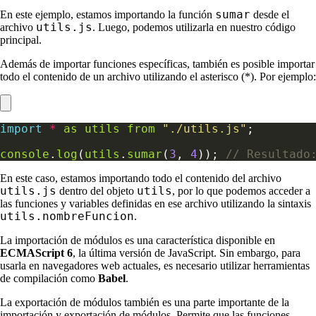
sumar
En este ejemplo, estamos importando la función
desde el
utils.js
archivo
. Luego, podemos utilizarla en nuestro código
principal.
Además de importar funciones específicas, también es posible importar
todo el contenido de un archivo utilizando el asterisco (*). Por ejemplo:
import
*
as
utils
from
"./utils.js"
console
.
log
(
utils
.
sumar
(
3
, 
4
)); 
En este caso, estamos importando todo el contenido del archivo
utils.js
utils
dentro del objeto
, por lo que podemos acceder a
las funciones y variables definidas en ese archivo utilizando la sintaxis
utils.nombreFuncion
.
La importación de módulos es una característica disponible en
ECMAScript 6
, la última versión de JavaScript. Sin embargo, para
usarla en navegadores web actuales, es necesario utilizar herramientas
de compilación como
Babel
.
La exportación de módulos también es una parte importante de la
importación y exportación de módulos. Permite que las funciones,