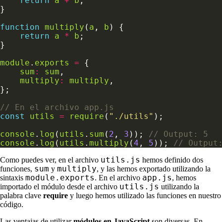
return
a
+
b
function
multiply
(
a
, 
b
return
a
*
b
module
.
exports
=
sum
:
sum
multiply
:
multiply
const
utils
=
require
(
"./utils"
console
.
log
(
utils
.
sum
(
2
, 
3
)); 
console
.
log
(
utils
.
multiply
(
4
, 
5
)); 
utils.js
Como puedes ver, en el archivo
hemos definido dos
sum
multiply
funciones,
y
, y las hemos exportado utilizando la
module.exports
app.js
sintaxis
. En el archivo
, hemos
utils.js
importado el módulo desde el archivo
utilizando la
palabra clave
require
y luego hemos utilizado las funciones en nuestro
código.
Las ventajas de utilizar
módulos en JavaScript
son diversas. En