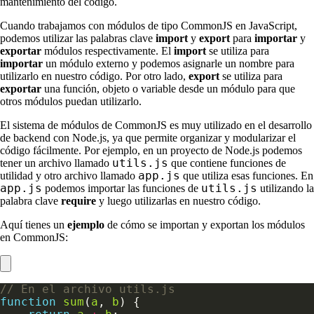
mantenimiento del código.
Cuando trabajamos con módulos de tipo CommonJS en JavaScript,
podemos utilizar las palabras clave
import
y
export
para
importar
y
exportar
módulos respectivamente. El
import
se utiliza para
importar
un módulo externo y podemos asignarle un nombre para
utilizarlo en nuestro código. Por otro lado,
export
se utiliza para
exportar
una función, objeto o variable desde un módulo para que
otros módulos puedan utilizarlo.
El sistema de módulos de CommonJS es muy utilizado en el desarrollo
de backend con Node.js, ya que permite organizar y modularizar el
código fácilmente. Por ejemplo, en un proyecto de Node.js podemos
utils.js
tener un archivo llamado
que contiene funciones de
app.js
utilidad y otro archivo llamado
que utiliza esas funciones. En
app.js
utils.js
podemos importar las funciones de
utilizando la
palabra clave
require
y luego utilizarlas en nuestro código.
Aquí tienes un
ejemplo
de cómo se importan y exportan los módulos
en CommonJS:
function
sum
(
a
, 
b