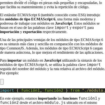
permiten dividir el código en piezas más pequeñas y encapsuladas, lo
que facilita su mantenimiento y evita la repetición de código.
El estándar ECMAScript 6 (también conocido como ES6) introdujo
los
módulos de tipo ECMAScript 6
, una forma más moderna y
poderosa de trabajar con módulos en
JavaScript
. Estos módulos se
import
export
basan en el uso de las palabras clave
y
para
importación
y
exportación
respectivamente.
Una de las principales ventajas de los módulos de tipo ECMAScript 6
es su sintaxis más clara y sencilla en comparación con los módulos de
tipo CommonJS. Además, los módulos de tipo ECMAScript 6 cargan
de manera asíncrona, lo que mejora el rendimiento de las aplicaciones.
Para
importar
un módulo en
JavaScript
utilizando la sintaxis de los
import
módulos de tipo ECMAScript 6, se utiliza la palabra clave
seguida del nombre del módulo y la ruta relativa al archivo del módulo.
Por ejemplo:
import
 { 
función1
, 
función2
 } 
from
"./módulo
función1
En este ejemplo, estamos
importando
las
funciones
y
función2
módulo.js
desde el archivo
ubicado en el mismo