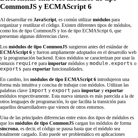
CommonJS y ECMAScript 6
Al desarrollar en
JavaScript
, es común utilizar
módulos
para
organizar y reutilizar el código. Existen diferentes tipos de módulos,
como los de tipo CommonJS y los de tipo ECMAScript 6, que
presentan algunas diferencias clave.
Los
módulos de tipo CommonJS
surgieron antes del estándar de
ECMAScript 6
y fueron ampliamente adoptados en el desarrollo web
y la programación backend. Estos módulos se caracterizan por usar la
require
module.exports
sintaxis
para
importar
módulos y
o
exports
para
exportar
funcionalidades.
En cambio, los
módulos de tipo ECMAScript 6
introdujeron una
forma más intuitiva y concisa de trabajar con módulos. Utilizan las
import
export
palabras clave
y
para
importar
y
exportar
módulos respectivamente. Esta nueva sintaxis es más parecida a la de
otros lenguajes de programación, lo que facilita la transición para
aquellos desarrolladores que vienen de otros entornos.
Una de las principales diferencias entre estos dos tipos de módulos es
que los
módulos de tipo CommonJS
cargan los módulos de forma
síncrona
, es decir, el código se pausa hasta que el módulo sea
totalmente cargado. Esto puede ser problemático en aplicaciones