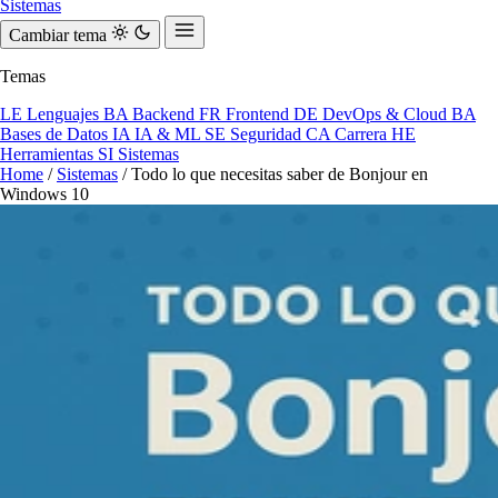
Sistemas
Cambiar tema
Temas
LE
Lenguajes
BA
Backend
FR
Frontend
DE
DevOps & Cloud
BA
Bases de Datos
IA
IA & ML
SE
Seguridad
CA
Carrera
HE
Herramientas
SI
Sistemas
Home
/
Sistemas
/
Todo lo que necesitas saber de Bonjour en
Windows 10