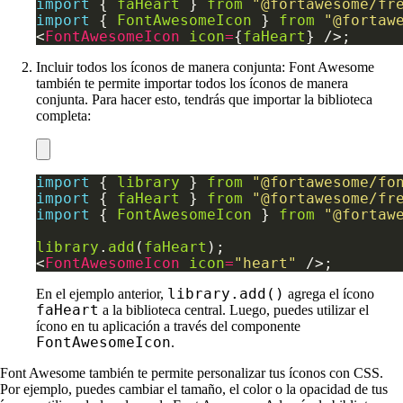
import
 { 
faHeart
 } 
from
"@fortawesome/fr
import
 { 
FontAwesomeIcon
 } 
from
"@fortaw
<
FontAwesomeIcon
icon
=
{
faHeart
Incluir todos los íconos de manera conjunta: Font Awesome
también te permite importar todos los íconos de manera
conjunta. Para hacer esto, tendrás que importar la biblioteca
completa:
import
 { 
library
 } 
from
"@fortawesome/fo
import
 { 
faHeart
 } 
from
"@fortawesome/fr
import
 { 
FontAwesomeIcon
 } 
from
"@fortaw
library
.
add
(
faHeart
<
FontAwesomeIcon
icon
=
"heart"
library.add()
En el ejemplo anterior,
agrega el ícono
faHeart
a la biblioteca central. Luego, puedes utilizar el
ícono en tu aplicación a través del componente
FontAwesomeIcon
.
Font Awesome también te permite personalizar tus íconos con CSS.
Por ejemplo, puedes cambiar el tamaño, el color o la opacidad de tus