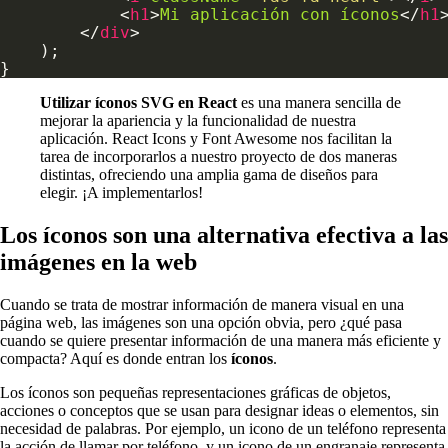
            <
h1
>
Mi
aplicación
con
íconos
</
h1
        </
div
Utilizar íconos SVG en React
es una manera sencilla de
mejorar la apariencia y la funcionalidad de nuestra
aplicación. React Icons y Font Awesome nos facilitan la
tarea de incorporarlos a nuestro proyecto de dos maneras
distintas, ofreciendo una amplia gama de diseños para
elegir. ¡A implementarlos!
Los íconos son una alternativa efectiva a las
imágenes en la web
Cuando se trata de mostrar información de manera visual en una
página web, las imágenes son una opción obvia, pero ¿qué pasa
cuando se quiere presentar información de una manera más eficiente y
compacta? Aquí es donde entran los
íconos
.
Los íconos son pequeñas representaciones gráficas de objetos,
acciones o conceptos que se usan para designar ideas o elementos, sin
necesidad de palabras. Por ejemplo, un icono de un teléfono representa
la acción de llamar por teléfono, y un icono de un engranaje representa