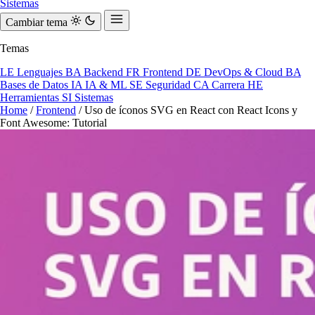
Sistemas
Cambiar tema
Temas
LE
Lenguajes
BA
Backend
FR
Frontend
DE
DevOps & Cloud
BA
Bases de Datos
IA
IA & ML
SE
Seguridad
CA
Carrera
HE
Herramientas
SI
Sistemas
Home
/
Frontend
/
Uso de íconos SVG en React con React Icons y
Font Awesome: Tutorial