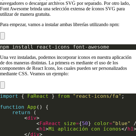
navegadores o descargar archivos SVG por separado. Por otro lado,
Font Awesome brinda una selección extensa de íconos SVG para
utilizar de manera gratuita.
Para empezar, vamos a instalar ambas librerías utilizando npm:
Una vez instaladas, podemos incorporar iconos en nuestra aplicación
de dos maneras distintas. La primera es mediante el uso de los
componentes de React Icons, los cuales pueden ser personalizados
mediante CSS. Veamos un ejemplo:
import
 { 
FaReact
 } 
from
"react-icons/fa"
function
App
return
        <
div
            <
FaReact
size
=
{
50
} 
color
=
"blue"
            <
h1
>
Mi
aplicación
con
íconos
</
h1
        </
div