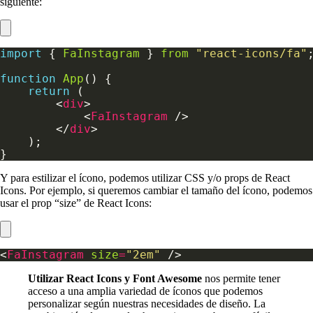
siguiente:
import
 { 
FaInstagram
 } 
from
"react-icons/fa"
function
App
return
        <
div
            <
FaInstagram
        </
div
Y para estilizar el ícono, podemos utilizar CSS y/o props de React
Icons. Por ejemplo, si queremos cambiar el tamaño del ícono, podemos
usar el prop “size” de React Icons:
<
FaInstagram
size
=
"2em"
Utilizar React Icons y Font Awesome
nos permite tener
acceso a una amplia variedad de íconos que podemos
personalizar según nuestras necesidades de diseño. La