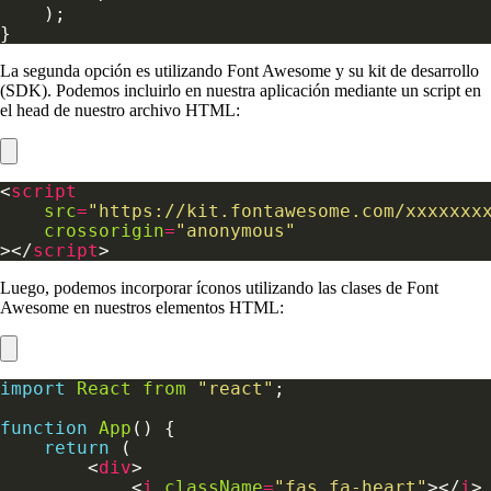
La segunda opción es utilizando Font Awesome y su kit de desarrollo
(SDK). Podemos incluirlo en nuestra aplicación mediante un script en
el head de nuestro archivo HTML:
<
script
src
=
"https://kit.fontawesome.com/xxxxxxx
crossorigin
=
"anonymous"
></
script
Luego, podemos incorporar íconos utilizando las clases de Font
Awesome en nuestros elementos HTML:
import
React
from
"react"
function
App
return
        <
div
            <
i
className
=
"fas fa-heart"
></
i